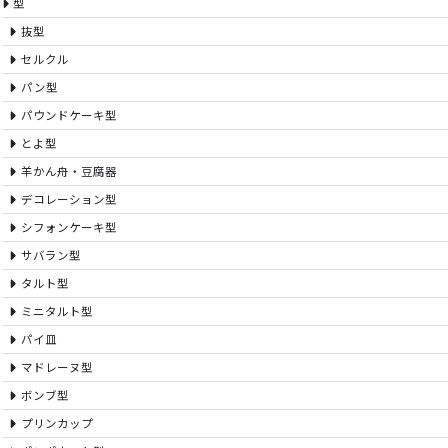
型
抜型
セルクル
パン型
パウンドケーキ型
とよ型
羊かん舟・豆腐器
デコレーション型
シフォンケーキ型
サバラン型
タルト型
ミニタルト型
パイ皿
マドレーヌ型
ボンブ型
プリンカップ