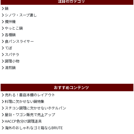
注目のカテゴリ
鍋
シノワ・スープ漉し
攪拌機
やっとこ鍋
各種鍋
食パンスライサー
てぼ
スパテラ
調理小物
湯煎鍋
おすすめコンテンツ
売れる！書店本棚のレイアウト
料理に欠かせない鍋特集
スチコン調理に欠かせないホテルパン
屋台・ワゴン販売で売上アップ
HACCP色分け調理道具
海外のおしゃれなゴミ箱ならBRUTE