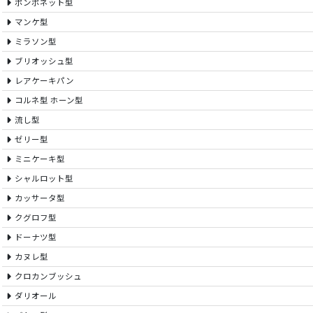
ポンポネット型
マンケ型
ミラソン型
ブリオッシュ型
レアケーキパン
コルネ型 ホーン型
流し型
ゼリー型
ミニケーキ型
シャルロット型
カッサータ型
クグロフ型
ドーナツ型
カヌレ型
クロカンブッシュ
ダリオール