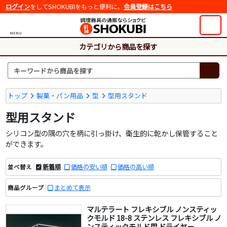
ログイン
をしてSHOKUBIをもっと便利に。
会員登録はこちら
MENU
カテゴリから商品を探す
トップ
製菓・パン用品
型
型用スタンド
型用スタンド
シリコン型の隅の穴を柄に引っ掛け、衛生的に乾かし保管すること
ができます。
新着順
価格の安い順
価格の高い順
並べ替え
まとめて表示
商品グループ
マルテラート フレキシブル ノンスティッ
クモルド 18-8 ステンレス フレキシブル ノ
ンスティックモルド用 ドライヤー