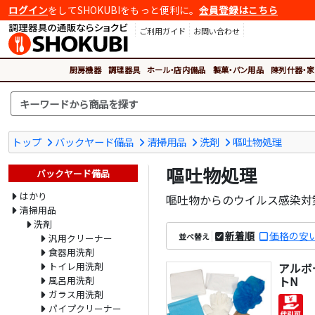
ログイン
をしてSHOKUBIをもっと便利に。
会員登録はこちら
ご利用ガイド
お問い合わせ
厨房機器
調理器具
ホール・店内備品
製菓・パン用品
陳列什器・家
トップ
バックヤード備品
清掃用品
洗剤
嘔吐物処理
嘔吐物処理
バックヤード備品
はかり
嘔吐物からのウイルス感染対
清掃用品
洗剤
新着順
価格の安
並べ替え
汎用クリーナー
食器用洗剤
トイレ用洗剤
アルボ
トN
風呂用洗剤
ガラス用洗剤
パイプクリーナー