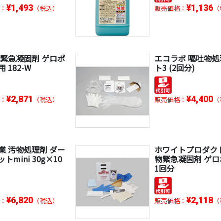
¥1,493
¥1,136
：
（税込）
販売価格：
（
 緊急凝固剤 ゲロポ
エコラボ 嘔吐物
 182-W
ト3 (2回分)
¥2,871
¥4,400
：
（税込）
販売価格：
（
業 汚物処理剤 ダー
ホワイトプロダク
トmini 30g×10
物緊急凝固剤 ゲロ
1回分
¥6,820
¥2,118
：
（税込）
販売価格：
（