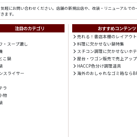
ら気軽にお問い合わせください。店舗の新規出店や、改装・リニューアルでの
だきます。
注目のカテゴリ
おすすめコンテンツ
売れる！書店本棚のレイアウ
ワ・スープ漉し
料理に欠かせない鍋特集
機
スチコン調理に欠かせないホ
とこ鍋
屋台・ワゴン販売で売上アッ
鍋
HACCP色分け調理道具
ンスライサー
海外のおしゃれなゴミ箱ならBR
テラ
小物
鍋