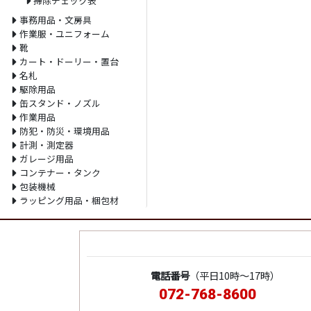
掃除チェック表
事務用品・文房具
作業服・ユニフォーム
靴
カート・ドーリー・置台
名札
駆除用品
缶スタンド・ノズル
作業用品
防犯・防災・環境用品
計測・測定器
ガレージ用品
コンテナー・タンク
包装機械
ラッピング用品・梱包材
電話番号
（平日10時～17時）
072-768-8600