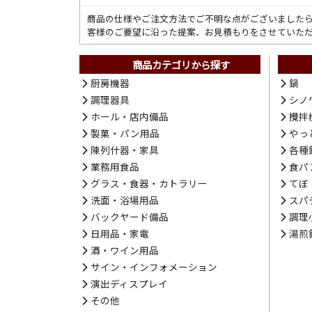
商品の仕様やご注文方法でご不明な点がございました
客様のご要望に沿った提案、お見積もりをさせていた
商品カテゴリから探す
厨房機器
鍋
調理器具
シノ
ホール・店内備品
攪拌
製菓・パン用品
やっ
陳列什器・家具
各種
業務用食品
食パ
グラス・食器・カトラリー
てぼ
洗面・浴場用品
スパ
バックヤード備品
調理
日用品・家電
湯煎
酒・ワイン用品
サイン・インフォメーション
演出ディスプレイ
その他