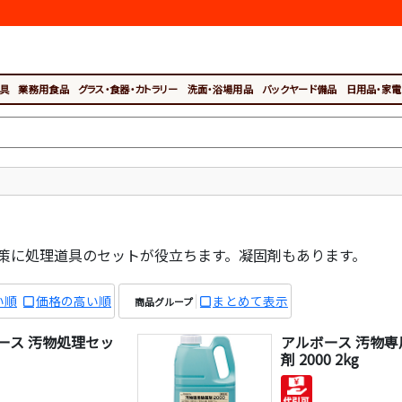
具
業務用食品
グラス・食器・カトラリー
洗面・浴場用品
バックヤード備品
日用品・家電
策に処理道具のセットが役立ちます。凝固剤もあります。
い順
価格の高い順
まとめて表示
商品グループ
ース 汚物処理セッ
アルボース 汚物専
剤 2000 2kg