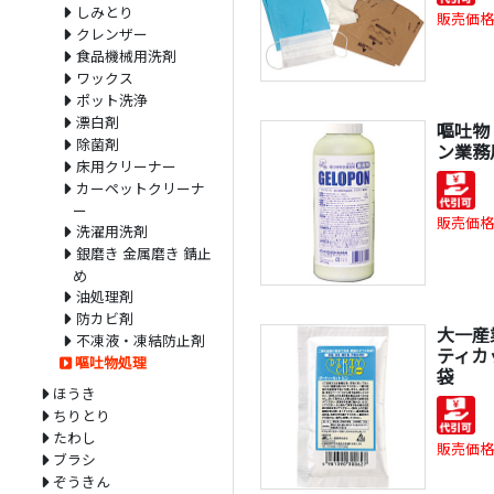
しみとり
販売価格
クレンザー
食品機械用洗剤
ワックス
ポット洗浄
漂白剤
嘔吐物
除菌剤
ン業務用
床用クリーナー
カーペットクリーナ
ー
販売価格
洗濯用洗剤
銀磨き 金属磨き 錆止
め
油処理剤
防カビ剤
大一産
不凍液・凍結防止剤
ティカッ
嘔吐物処理
袋
ほうき
ちりとり
たわし
販売価格
ブラシ
ぞうきん