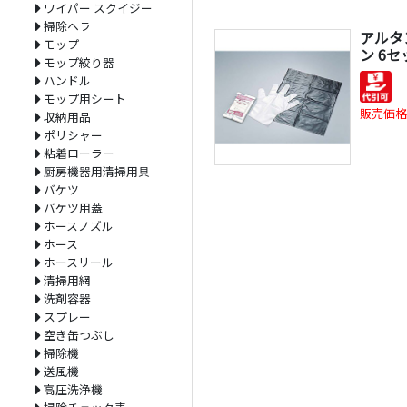
ワイパー スクイジー
掃除ヘラ
アルタ
モップ
ン 6
モップ絞り器
ハンドル
モップ用シート
販売価格
収納用品
ポリシャー
粘着ローラー
厨房機器用清掃用具
バケツ
バケツ用蓋
ホースノズル
ホース
ホースリール
清掃用網
洗剤容器
スプレー
空き缶つぶし
掃除機
送風機
高圧洗浄機