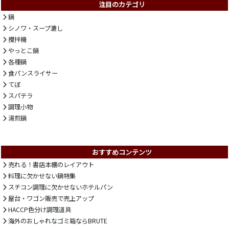
注目のカテゴリ
鍋
シノワ・スープ漉し
攪拌機
やっとこ鍋
各種鍋
食パンスライサー
てぼ
スパテラ
調理小物
湯煎鍋
おすすめコンテンツ
売れる！書店本棚のレイアウト
料理に欠かせない鍋特集
スチコン調理に欠かせないホテルパン
屋台・ワゴン販売で売上アップ
HACCP色分け調理道具
海外のおしゃれなゴミ箱ならBRUTE