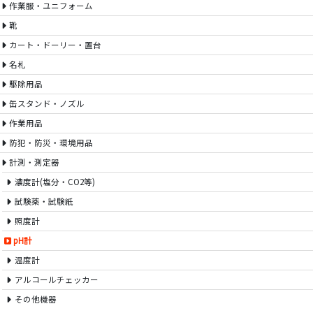
作業服・ユニフォーム
靴
カート・ドーリー・置台
名札
駆除用品
缶スタンド・ノズル
作業用品
防犯・防災・環境用品
計測・測定器
濃度計(塩分・CO2等)
試験薬・試験紙
照度計
pH計
温度計
アルコールチェッカー
その他機器