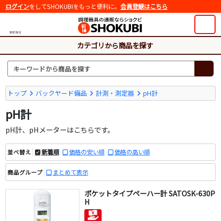
ログイン
をしてSHOKUBIをもっと便利に。
会員登録はこちら
MENU
カテゴリから商品を探す
トップ
バックヤード備品
計測・測定器
pH計
pH計
pH計、pHメーターはこちらです。
新着順
価格の安い順
価格の高い順
並べ替え
まとめて表示
商品グループ
ポケットタイプペーハー計 SATOSK-630P
H