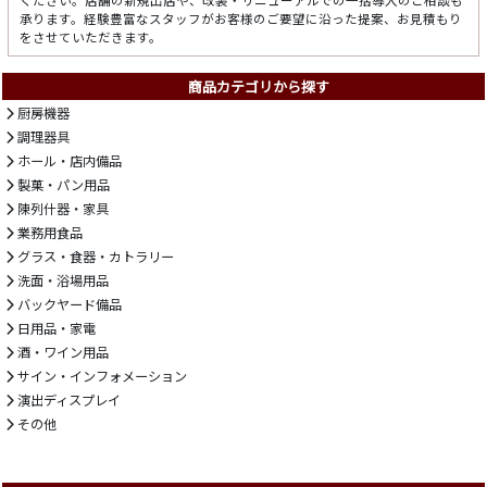
ください。店舗の新規出店や、改装・リニューアルでの一括導入のご相談も
承ります。経験豊富なスタッフがお客様のご要望に沿った提案、お見積もり
をさせていただきます。
商品カテゴリから探す
厨房機器
調理器具
ホール・店内備品
製菓・パン用品
陳列什器・家具
業務用食品
グラス・食器・カトラリー
洗面・浴場用品
バックヤード備品
日用品・家電
酒・ワイン用品
サイン・インフォメーション
演出ディスプレイ
その他