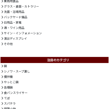
業務用食品
グラス・食器・カトラリー
洗面・浴場用品
バックヤード備品
日用品・家電
酒・ワイン用品
サイン・インフォメーション
演出ディスプレイ
その他
注目のカテゴリ
鍋
シノワ・スープ漉し
攪拌機
やっとこ鍋
各種鍋
食パンスライサー
てぼ
スパテラ
調理小物