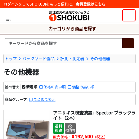
ログイン
をしてSHOKUBIをもっと便利に。
会員登録はこちら
MENU
カテゴリから商品を探す
トップ
バックヤード備品
計測・測定器
その他機器
その他機器
新着順
価格の安い順
価格の高い順
並べ替え
まとめて表示
商品グループ
アニサキス検査装置 i-Spector ブラックラ
イト（2本）
¥192,500
販売価格：
（税込）