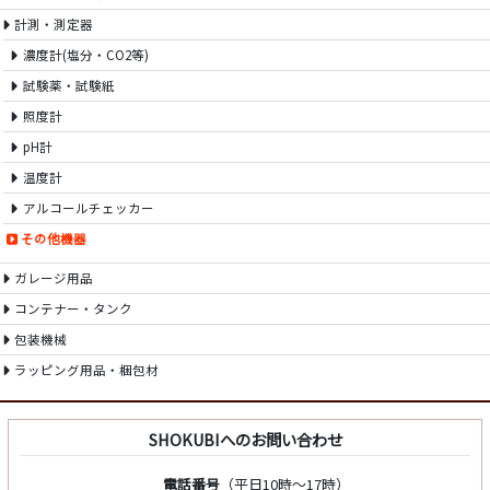
計測・測定器
濃度計(塩分・CO2等)
試験薬・試験紙
照度計
pH計
温度計
アルコールチェッカー
その他機器
ガレージ用品
コンテナー・タンク
包装機械
ラッピング用品・梱包材
SHOKUBIへのお問い合わせ
電話番号
（平日10時～17時）