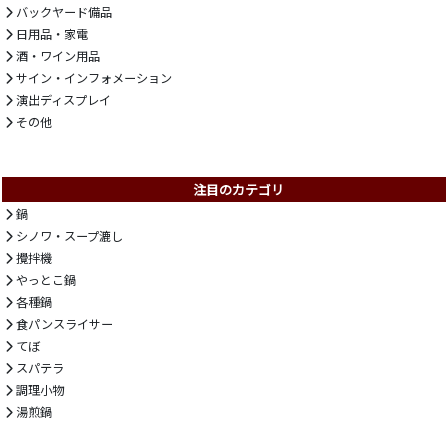
バックヤード備品
日用品・家電
酒・ワイン用品
サイン・インフォメーション
演出ディスプレイ
その他
注目のカテゴリ
鍋
シノワ・スープ漉し
攪拌機
やっとこ鍋
各種鍋
食パンスライサー
てぼ
スパテラ
調理小物
湯煎鍋