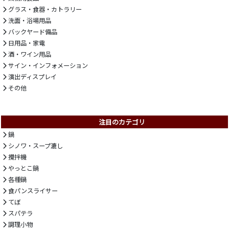
グラス・食器・カトラリー
洗面・浴場用品
バックヤード備品
日用品・家電
酒・ワイン用品
サイン・インフォメーション
演出ディスプレイ
その他
注目のカテゴリ
鍋
シノワ・スープ漉し
攪拌機
やっとこ鍋
各種鍋
食パンスライサー
てぼ
スパテラ
調理小物