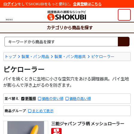
ログイン
をしてSHOKUBIをもっと便利に。
会員登録はこちら
MENU
カテゴリから商品を探す
トップ
製菓・パン用品
製菓・パン用器具
ピケローラー
ピケローラー
パイを焼くときに生地に小さな空気穴をあける調理器具。パイ生地
が膨らんで浮き上がるのを防ぎます。
新着順
価格の安い順
価格の高い順
並べ替え
まとめて表示
商品グループ
三能ジャパン プラ柄 メッシュローラー