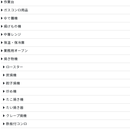
作業台
ガスコンロ用品
ゆで麺機
揚げもの機
中華レンジ
保温・保冷庫
業務用オーブン
焼き物機
ロースター
炭焼機
餃子焼機
炒め機
たこ焼き機
たい焼き器
クレープ焼機
鉄板付コンロ