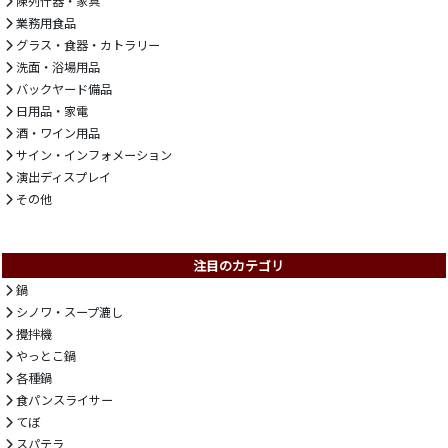
陳列什器・家具
業務用食品
グラス・食器・カトラリー
洗面・浴場用品
バックヤード備品
日用品・家電
酒・ワイン用品
サイン・インフォメーション
演出ディスプレイ
その他
注目のカテゴリ
鍋
シノワ・スープ漉し
攪拌機
やっとこ鍋
各種鍋
食パンスライサー
てぼ
スパテラ