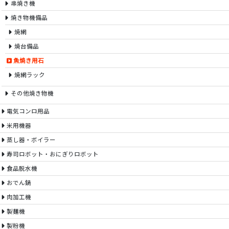
串焼き機
焼き物機備品
焼網
焼台備品
魚焼き用石
焼網ラック
その他焼き物機
電気コンロ用品
米用機器
蒸し器・ボイラー
寿司ロボット・おにぎりロボット
食品脱水機
おでん鍋
肉加工機
製麺機
製粉機