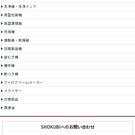
洗浄機・洗浄ラック
真空包装機
真空調理器
充填機
燻製器・乾燥器
豆腐製造機
皮むき機
攪拌機
餅つき機
アイスクリームメーカー
スライサー
交換部品
潤滑油
SHOKUBIへのお問い合わせ