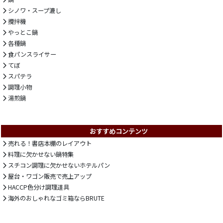
シノワ・スープ漉し
攪拌機
やっとこ鍋
各種鍋
食パンスライサー
てぼ
スパテラ
調理小物
湯煎鍋
おすすめコンテンツ
売れる！書店本棚のレイアウト
料理に欠かせない鍋特集
スチコン調理に欠かせないホテルパン
屋台・ワゴン販売で売上アップ
HACCP色分け調理道具
海外のおしゃれなゴミ箱ならBRUTE