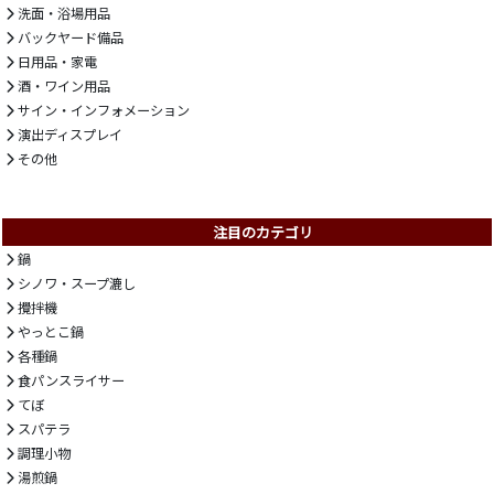
洗面・浴場用品
バックヤード備品
日用品・家電
酒・ワイン用品
サイン・インフォメーション
演出ディスプレイ
その他
注目のカテゴリ
鍋
シノワ・スープ漉し
攪拌機
やっとこ鍋
各種鍋
食パンスライサー
てぼ
スパテラ
調理小物
湯煎鍋