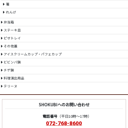
箸
れんげ
弁当箱
ステーキ皿
ピザトレイ
その他蓋
アイスクリームカップ・パフェカップ
ビビンバ鍋
チゲ鍋
料理演出用品
テリーヌ
SHOKUBIへのお問い合わせ
電話番号
（平日10時～17時）
072-768-8600