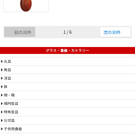
1 / 6
前の30件
次の30件
グラス・食器・カトラリー
丸皿
角皿
深皿
鉢
椀・碗
楕円型皿
特殊型皿
仕切皿
子供用食器