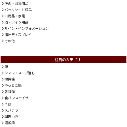
洗面・浴場用品
バックヤード備品
日用品・家電
酒・ワイン用品
サイン・インフォメーション
演出ディスプレイ
その他
注目のカテゴリ
鍋
シノワ・スープ漉し
攪拌機
やっとこ鍋
各種鍋
食パンスライサー
てぼ
スパテラ
調理小物
湯煎鍋