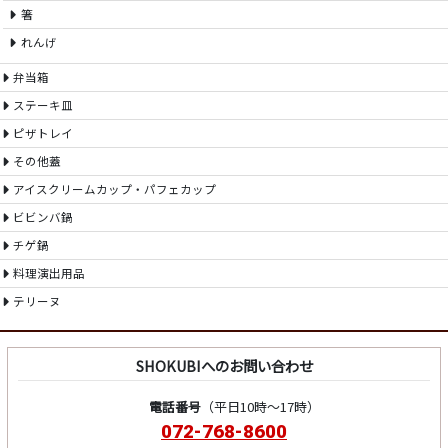
箸
れんげ
弁当箱
ステーキ皿
ピザトレイ
その他蓋
アイスクリームカップ・パフェカップ
ビビンバ鍋
チゲ鍋
料理演出用品
テリーヌ
SHOKUBIへのお問い合わせ
電話番号
（平日10時～17時）
072-768-8600