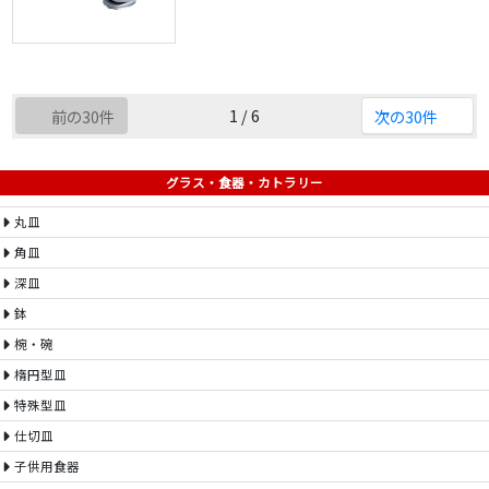
1 / 6
前の30件
次の30件
グラス・食器・カトラリー
丸皿
角皿
深皿
鉢
椀・碗
楕円型皿
特殊型皿
仕切皿
子供用食器