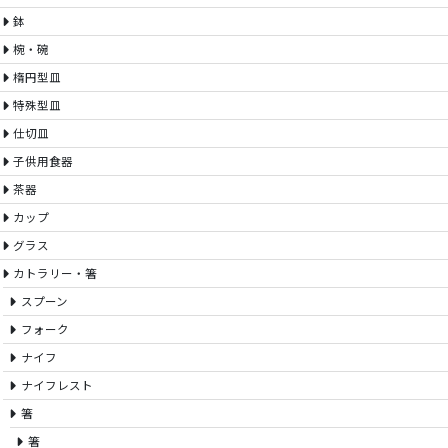
鉢
椀・碗
楕円型皿
特殊型皿
仕切皿
子供用食器
茶器
カップ
グラス
カトラリー・箸
スプーン
フォーク
ナイフ
ナイフレスト
箸
箸