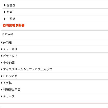
箸置き
取箸
中華箸
韓国箸 朝鮮箸
れんげ
弁当箱
ステーキ皿
ピザトレイ
その他蓋
アイスクリームカップ・パフェカップ
ビビンバ鍋
チゲ鍋
料理演出用品
テリーヌ