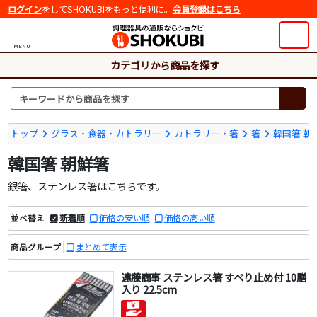
ログイン
をしてSHOKUBIをもっと便利に。
会員登録はこちら
MENU
カテゴリから商品を探す
トップ
グラス・食器・カトラリー
カトラリー・箸
箸
韓国箸 朝
韓国箸 朝鮮箸
銀箸、ステンレス箸はこちらです。
新着順
価格の安い順
価格の高い順
並べ替え
まとめて表示
商品グループ
遠藤商事 ステンレス箸 すべり止め付 10膳
入り 22.5cm