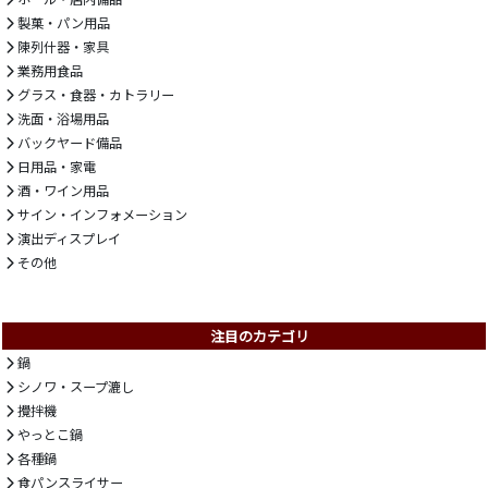
製菓・パン用品
陳列什器・家具
業務用食品
グラス・食器・カトラリー
洗面・浴場用品
バックヤード備品
日用品・家電
酒・ワイン用品
サイン・インフォメーション
演出ディスプレイ
その他
注目のカテゴリ
鍋
シノワ・スープ漉し
攪拌機
やっとこ鍋
各種鍋
食パンスライサー