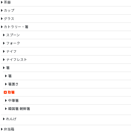
茶器
カップ
グラス
カトラリー・箸
スプーン
フォーク
ナイフ
ナイフレスト
箸
箸
箸置き
取箸
中華箸
韓国箸 朝鮮箸
れんげ
弁当箱