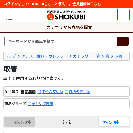
ログイン
をしてSHOKUBIをもっと便利に。
会員登録はこちら
MENU
カテゴリから商品を探す
トップ
グラス・食器・カトラリー
カトラリー・箸
箸
取箸
取箸
卓上で使用する取りわけ箸です。
新着順
価格の安い順
価格の高い順
並べ替え
まとめて表示
商品グループ
1 / 2
前の30件
次の30件