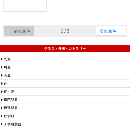
1 / 2
前の30件
次の30件
グラス・食器・カトラリー
丸皿
角皿
深皿
鉢
椀・碗
楕円型皿
特殊型皿
仕切皿
子供用食器