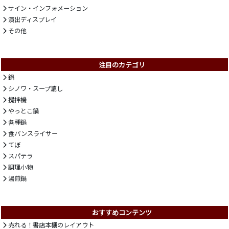
サイン・インフォメーション
演出ディスプレイ
その他
注目のカテゴリ
鍋
シノワ・スープ漉し
攪拌機
やっとこ鍋
各種鍋
食パンスライサー
てぼ
スパテラ
調理小物
湯煎鍋
おすすめコンテンツ
売れる！書店本棚のレイアウト