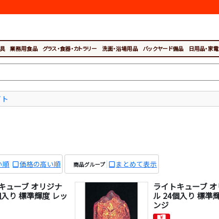
具
業務用食品
グラス・食器・カトラリー
洗面・浴場用品
バックヤード備品
日用品・家電
イト
。
い順
価格の高い順
まとめて表示
商品グループ
キューブ オリジナ
ライトキューブ オ
個入り 標準輝度 レッ
ル 24個入り 標準
ンジ