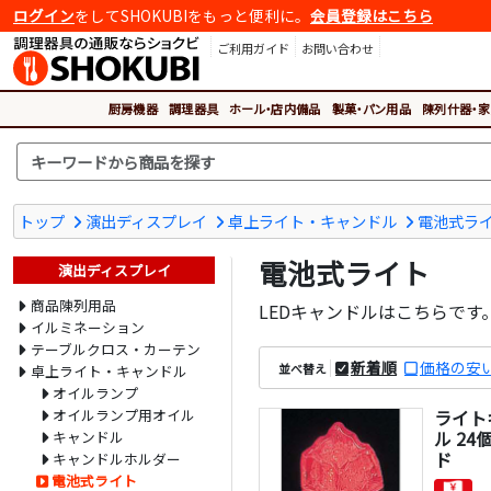
ログイン
をしてSHOKUBIをもっと便利に。
会員登録はこちら
ご利用ガイド
お問い合わせ
厨房機器
調理器具
ホール・店内備品
製菓・パン用品
陳列什器・家
トップ
演出ディスプレイ
卓上ライト・キャンドル
電池式ラ
電池式ライト
演出ディスプレイ
商品陳列用品
LEDキャンドルはこちらです
イルミネーション
テーブルクロス・カーテン
新着順
価格の安
並べ替え
卓上ライト・キャンドル
オイルランプ
オイルランプ用オイル
ライト
ル 24
キャンドル
ド
キャンドルホルダー
電池式ライト