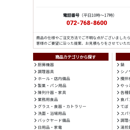
電話番号
（平日10時～17時）
072-768-8600
商品の仕様やご注文方法でご不明な点がございました
客様のご要望に沿った提案、お見積もりをさせていた
商品カテゴリから探す
厨房機器
鍋
調理器具
シノ
ホール・店内備品
攪拌
製菓・パン用品
やっ
陳列什器・家具
各種
業務用食品
食パ
グラス・食器・カトラリー
てぼ
洗面・浴場用品
スパ
バックヤード備品
調理
日用品・家電
湯煎