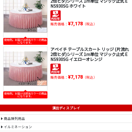
2倍ヒダ)シリーズ 1m単位 マジック止式 E
NS930SG ホワイト
¥7,178
販売価格：
（税込）
使用例。お届けは該当カラーの商品
になります。
アベイチ テーブルスカート リッジ (片流れ
2倍ヒダ)シリーズ 1m単位 マジック止式 E
NS930SG イエローオレンジ
¥7,178
販売価格：
（税込）
使用例。お届けは該当カラーの商品
になります。
演出ディスプレイ
商品陳列用品
イルミネーション