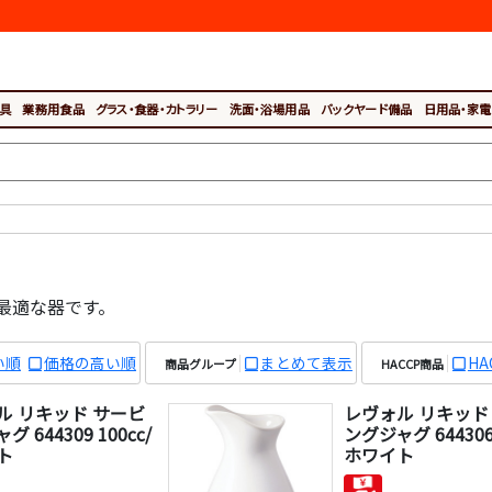
具
業務用食品
グラス・食器・カトラリー
洗面・浴場用品
バックヤード備品
日用品・家電
最適な器です。
い順
価格の高い順
まとめて表示
H
商品グループ
HACCP商品
ル リキッド サービ
レヴォル リキッド
 644309 100cc/
ングジャグ 644306 
ト
ホワイト