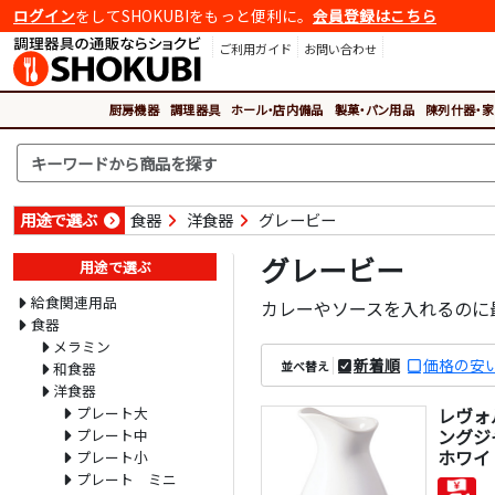
ログイン
をしてSHOKUBIをもっと便利に。
会員登録はこちら
ご利用ガイド
お問い合わせ
厨房機器
調理器具
ホール・店内備品
製菓・パン用品
陳列什器・家
用途で選ぶ
食器
洋食器
グレービー
グレービー
用途で選ぶ
給食関連用品
カレーやソースを入れるのに
食器
メラミン
新着順
価格の安
並べ替え
和食器
洋食器
プレート大
レヴォ
ングジャグ
プレート中
ホワイ
プレート小
プレート ミニ