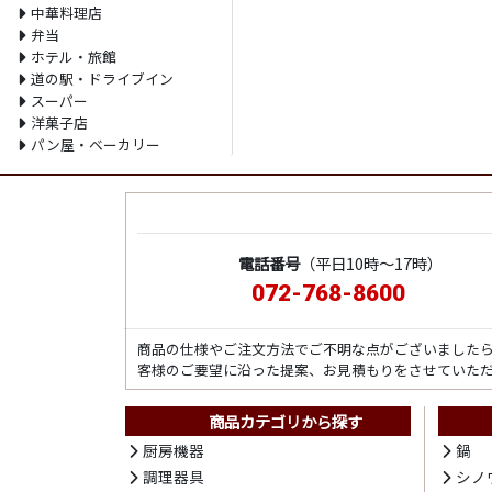
中華料理店
弁当
ホテル・旅館
道の駅・ドライブイン
スーパー
洋菓子店
パン屋・ベーカリー
電話番号
（平日10時～17時）
072-768-8600
商品の仕様やご注文方法でご不明な点がございました
客様のご要望に沿った提案、お見積もりをさせていた
商品カテゴリから探す
厨房機器
鍋
調理器具
シノ