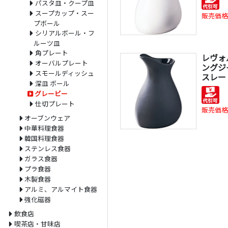
パスタ皿・クープ皿
スープカップ・スー
販売価格
プボール
シリアルボール・フ
ルーツ皿
角プレート
レヴォ
オーバルプレート
ングジャグ
スモールディッシュ
スレー
深皿 ボール
グレービー
仕切プレート
販売価格
オーブンウェア
中華料理食器
韓国料理食器
ステンレス食器
ガラス食器
プラ食器
木製食器
アルミ、アルマイト食器
強化磁器
飲食店
喫茶店・甘味店