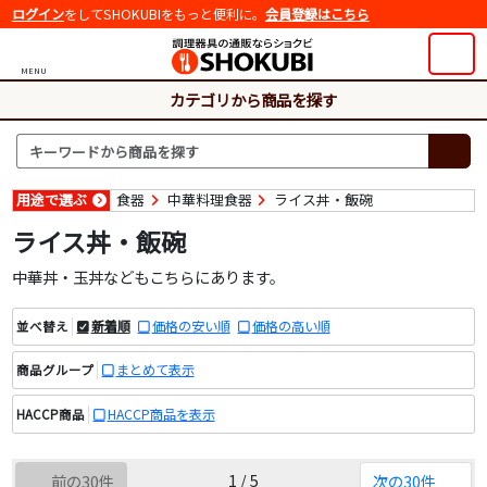
ログイン
をしてSHOKUBIをもっと便利に。
会員登録はこちら
MENU
カテゴリから商品を探す
用途で選ぶ
食器
中華料理食器
ライス丼・飯碗
ライス丼・飯碗
中華丼・玉丼などもこちらにあります。
新着順
価格の安い順
価格の高い順
並べ替え
まとめて表示
商品グループ
HACCP商品を表示
HACCP商品
1 / 5
前の30件
次の30件