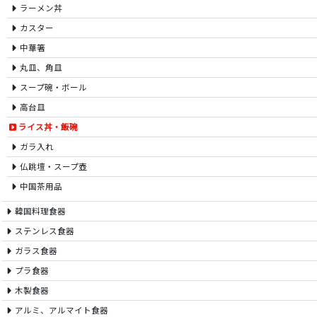
ラーメン丼
カスター
中華箸
丸皿、角皿
スープ碗・ボール
高台皿
ライス丼・飯碗
ガラ入れ
仏跳壇・スープ壺
中国茶用品
韓国料理食器
ステンレス食器
ガラス食器
プラ食器
木製食器
アルミ、アルマイト食器