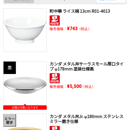
町中華 ライス碗 13cm R01-4013
¥743
販売価格：
（税込）
カンダ メタル丼サーラスモール厚口タイ
プ φ178mm 塗装仕様黒
¥5,500
販売価格：
（税込）
お届けは黒になります
カンダ メタル丼Jr. φ180mm ステンレス
ミラー磨き仕様