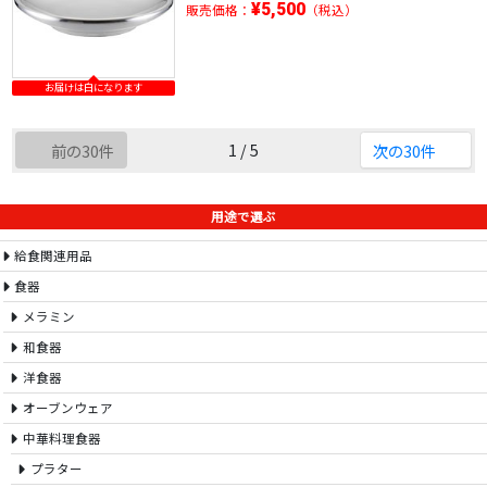
¥5,500
販売価格：
（税込）
お届けは白になります
1 / 5
前の30件
次の30件
用途で選ぶ
給食関連用品
食器
メラミン
和食器
洋食器
オーブンウェア
中華料理食器
プラター