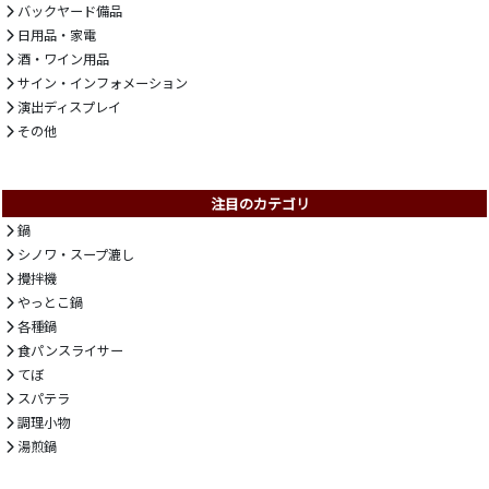
バックヤード備品
日用品・家電
酒・ワイン用品
サイン・インフォメーション
演出ディスプレイ
その他
注目のカテゴリ
鍋
シノワ・スープ漉し
攪拌機
やっとこ鍋
各種鍋
食パンスライサー
てぼ
スパテラ
調理小物
湯煎鍋