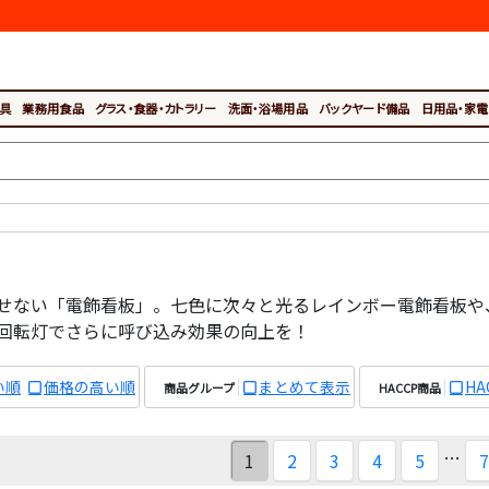
具
業務用食品
グラス・食器・カトラリー
洗面・浴場用品
バックヤード備品
日用品・家電
せない「電飾看板」。七色に次々と光るレインボー電飾看板や、
回転灯でさらに呼び込み効果の向上を！
い順
価格の高い順
まとめて表示
H
商品グループ
HACCP商品
…
1
2
3
4
5
7