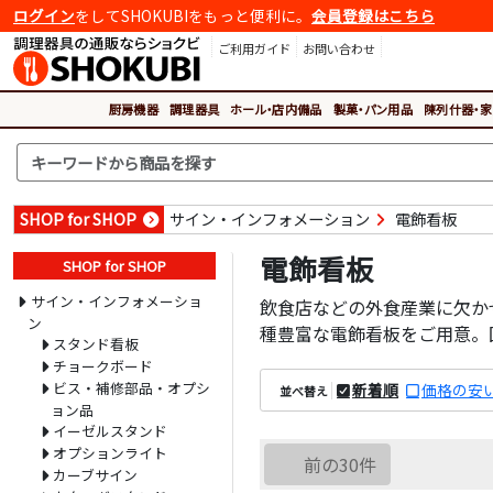
ログイン
をしてSHOKUBIをもっと便利に。
会員登録はこちら
ご利用ガイド
お問い合わせ
厨房機器
調理器具
ホール・店内備品
製菓・パン用品
陳列什器・家
SHOP for SHOP
サイン・インフォメーション
電飾看板
電飾看板
SHOP for SHOP
サイン・インフォメーショ
飲食店などの外食産業に欠か
ン
種豊富な電飾看板をご用意。
スタンド看板
チョークボード
ビス・補修部品・オプシ
新着順
価格の安
並べ替え
ョン品
イーゼルスタンド
オプションライト
前の30件
カーブサイン