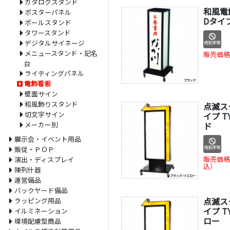
カタログスタンド
和風電
ポスターパネル
Dタイプ
ポールスタンド
タワースタンド
デジタルサイネージ
メニュースタンド・記名
販売価格
台
ライティングパネル
電飾看板
壁面サイン
和風飾りスタンド
点滅ス
切文字サイン
イプ T
メーカー別
ド
展示会・イベント用品
販促・ＰＯＰ
販売価格
演出・ディスプレイ
込）
陳列什器
運営備品
バックヤード備品
点滅ス
ラッピング用品
イプ T
イルミネーション
ロー
環境配慮型商品