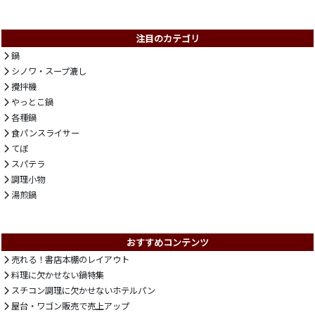
注目のカテゴリ
鍋
シノワ・スープ漉し
攪拌機
やっとこ鍋
各種鍋
食パンスライサー
てぼ
スパテラ
調理小物
湯煎鍋
おすすめコンテンツ
売れる！書店本棚のレイアウト
料理に欠かせない鍋特集
スチコン調理に欠かせないホテルパン
屋台・ワゴン販売で売上アップ