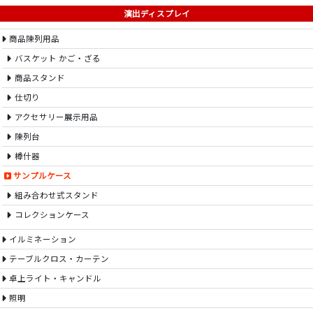
演出ディスプレイ
商品陳列用品
バスケット かご・ざる
商品スタンド
仕切り
アクセサリー展示用品
陳列台
樽什器
サンプルケース
組み合わせ式スタンド
コレクションケース
イルミネーション
テーブルクロス・カーテン
卓上ライト・キャンドル
照明