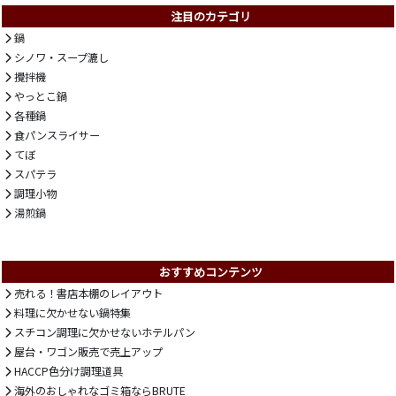
注目のカテゴリ
鍋
シノワ・スープ漉し
攪拌機
やっとこ鍋
各種鍋
食パンスライサー
てぼ
スパテラ
調理小物
湯煎鍋
おすすめコンテンツ
売れる！書店本棚のレイアウト
料理に欠かせない鍋特集
スチコン調理に欠かせないホテルパン
屋台・ワゴン販売で売上アップ
HACCP色分け調理道具
海外のおしゃれなゴミ箱ならBRUTE