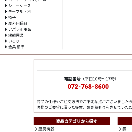
ショーケース
テーブル・机
椅子
屋外用備品
アパレル用品
縁起用品
いろり
金具 部品
電話番号
（平日10時～17時）
072-768-8600
商品の仕様やご注文方法でご不明な点がございました
客様のご要望に沿った提案、お見積もりをさせていた
商品カテゴリから探す
厨房機器
鍋