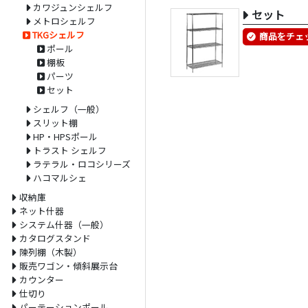
カワジュンシェルフ
セット
メトロシェルフ
TKGシェルフ
商品をチェ
ポール
棚板
パーツ
セット
シェルフ（一般）
スリット棚
HP・HPSポール
トラスト シェルフ
ラテラル・ロコシリーズ
ハコマルシェ
収納庫
ネット什器
システム什器（一般）
カタログスタンド
陳列棚（木製）
販売ワゴン・傾斜展示台
カウンター
仕切り
パーテーションポール