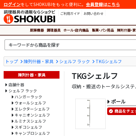
ログイン
をしてSHOKUBIをもっと便利に。
会員登録はこちら
ご利用ガイド
お問い合わせ
厨房機器
調理器具
ホール・店内備品
製菓・パン用品
陳列什器・家
トップ
陳列什器・家具
シェルフ ラック
TKGシェルフ
TKGシェルフ
陳列什器・家具
店舗什器
収納・搬送のトータルシステ
シェルフ ラック
ハンガーラック
ポール
ウォールシェルフ
エレクターシェルフ
商品をチェ
キャニオンシェルフ
ルミナスシェルフ
スギコシェルフ
キャンブロシェルフ