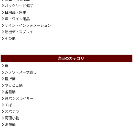
バックヤード備品
日用品・家電
酒・ワイン用品
サイン・インフォメーション
演出ディスプレイ
その他
注目のカテゴリ
鍋
シノワ・スープ漉し
攪拌機
やっとこ鍋
各種鍋
食パンスライサー
てぼ
スパテラ
調理小物
湯煎鍋