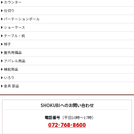
カウンター
仕切り
パーテーションポール
ショーケース
テーブル・机
椅子
屋外用備品
アパレル用品
縁起用品
いろり
金具 部品
SHOKUBIへのお問い合わせ
電話番号
（平日10時～17時）
072-768-8600