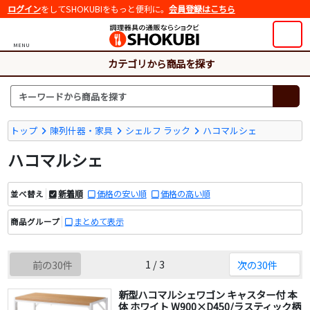
ログイン
をしてSHOKUBIをもっと便利に。
会員登録はこちら
MENU
カテゴリから商品を探す
トップ
陳列什器・家具
シェルフ ラック
ハコマルシェ
ハコマルシェ
新着順
価格の安い順
価格の高い順
並べ替え
まとめて表示
商品グループ
1 / 3
前の30件
次の30件
新型ハコマルシェワゴン キャスター付 本
体 ホワイト W900×D450/ラスティック柄