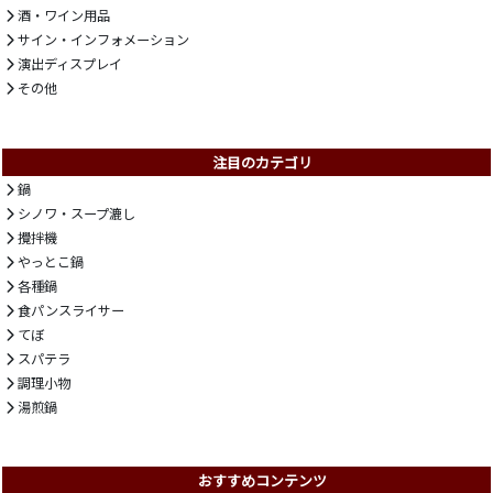
酒・ワイン用品
サイン・インフォメーション
演出ディスプレイ
その他
注目のカテゴリ
鍋
シノワ・スープ漉し
攪拌機
やっとこ鍋
各種鍋
食パンスライサー
てぼ
スパテラ
調理小物
湯煎鍋
おすすめコンテンツ