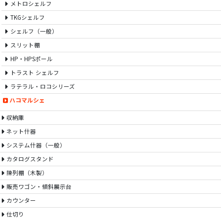
メトロシェルフ
TKGシェルフ
シェルフ（一般）
スリット棚
HP・HPSポール
トラスト シェルフ
ラテラル・ロコシリーズ
ハコマルシェ
収納庫
ネット什器
システム什器（一般）
カタログスタンド
陳列棚（木製）
販売ワゴン・傾斜展示台
カウンター
仕切り