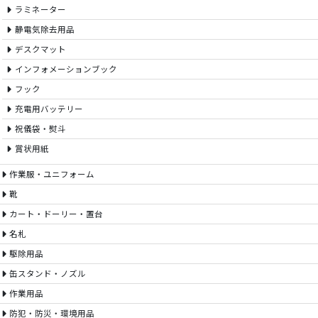
ラミネーター
静電気除去用品
デスクマット
インフォメーションブック
フック
充電用バッテリー
祝儀袋・熨斗
賞状用紙
作業服・ユニフォーム
靴
カート・ドーリー・置台
名札
駆除用品
缶スタンド・ノズル
作業用品
防犯・防災・環境用品