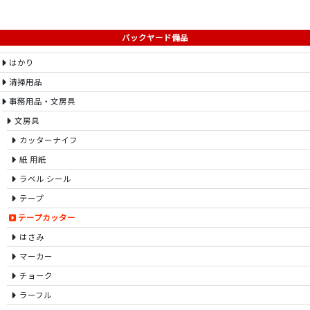
バックヤード備品
はかり
清掃用品
事務用品・文房具
文房具
カッターナイフ
紙 用紙
ラベル シール
テープ
テープカッター
はさみ
マーカー
チョーク
ラーフル