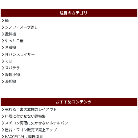
注目のカテゴリ
鍋
シノワ・スープ漉し
攪拌機
やっとこ鍋
各種鍋
食パンスライサー
てぼ
スパテラ
調理小物
湯煎鍋
おすすめコンテンツ
売れる！書店本棚のレイアウト
料理に欠かせない鍋特集
スチコン調理に欠かせないホテルパン
屋台・ワゴン販売で売上アップ
HACCP色分け調理道具