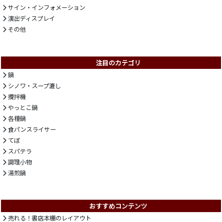
サイン・インフォメーション
演出ディスプレイ
その他
注目のカテゴリ
鍋
シノワ・スープ漉し
攪拌機
やっとこ鍋
各種鍋
食パンスライサー
てぼ
スパテラ
調理小物
湯煎鍋
おすすめコンテンツ
売れる！書店本棚のレイアウト