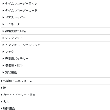
タイムレコーダーラック
タイムレコーダーカード
ドアストッパー
ラミネーター
静電気除去用品
デスクマット
インフォメーションブック
フック
充電用バッテリー
祝儀袋・熨斗
賞状用紙
作業服・ユニフォーム
靴
カート・ドーリー・置台
名札
駆除用品