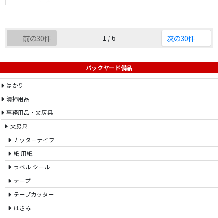
1 / 6
前の30件
次の30件
バックヤード備品
はかり
清掃用品
事務用品・文房具
文房具
カッターナイフ
紙 用紙
ラベル シール
テープ
テープカッター
はさみ