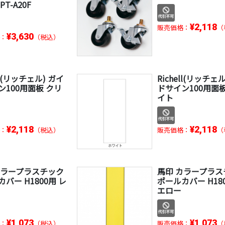
T-A20F
¥2,118
販売価格：
（
¥3,630
：
（税込）
ell(リッチェル) ガイ
Richell(リッチェ
ン100用面板 クリ
ドサイン100用面板
イト
¥2,118
¥2,118
：
（税込）
販売価格：
（
カラープラスチック
馬印 カラープラス
バー H1800用 レ
ポールカバー H18
エロー
¥1,073
¥1,073
：
（税込）
販売価格：
（