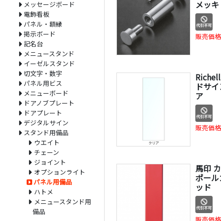
メッキ P
メッセージボード
電飾看板
パネル・額縁
掲示ボード
販売価格
記名台
メニュースタンド
イーゼルスタンド
切文字・数字
Rich
パネル用ビス
ドサイ
メニューボード
ア
ドアノブプレート
ドアプレート
デジタルサイン
販売価格
スタンド用備品
ウエイト
チェーン
ジョイント
馬印 
オプションライト
ポールカ
パネル用備品
ッド
ハトメ
メニュースタンド用
備品
販売価格