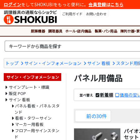
ログイン
をしてSHOKUBIをもっと便利に。
会員登録はこちら
ご利用ガイド
お問い合わせ
厨房機器
調理器具
ホール・店内備品
製菓・パン用品
陳列什器・家
トップ
サイン・インフォメーション
サイン 看板
スタンド用
パネル用備品
サイン・インフォメーション
サインプレート・標識
販促 POP
新着順
価格の安
並べ替え
サイン 看板
パネル看板・パネルスタ
ンド
前の30件
看板・タワーサイン
マーカー用看板
パイオ
フロアー用サインスタン
セット
ド