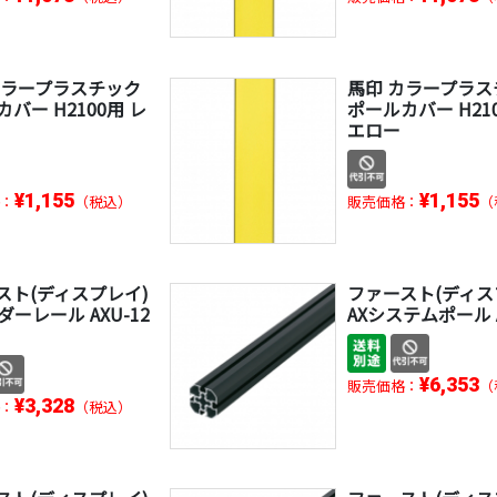
カラープラスチック
馬印 カラープラス
バー H2100用 レ
ポールカバー H21
エロー
¥1,155
¥1,155
：
（税込）
販売価格：
（
スト(ディスプレイ)
ファースト(ディス
ダーレール AXU-12
AXシステムポール A
¥6,353
販売価格：
（
¥3,328
：
（税込）