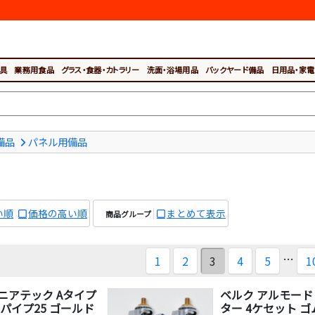
具
業務用食品
グラス・食器・カトラリー
洗面・浴場用品
バックヤード備品
日用品・家電
備品
パネル用備品
い順
価格の高い順
まとめて表示
商品グループ
…
1
2
3
4
5
1
ニアテック Aタイプ
ベルク アルモード
 パイプ25 ゴールド
ター 4ケセット 