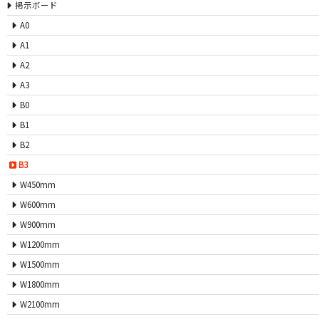
掲示ボード
A0
A1
A2
A3
B0
B1
B2
B3
W450mm
W600mm
W900mm
W1200mm
W1500mm
W1800mm
W2100mm