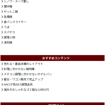
シノワ・スープ漉し
攪拌機
やっとこ鍋
各種鍋
食パンスライサー
てぼ
スパテラ
調理小物
湯煎鍋
おすすめコンテンツ
売れる！書店本棚のレイアウト
料理に欠かせない鍋特集
スチコン調理に欠かせないホテルパン
屋台・ワゴン販売で売上アップ
HACCP色分け調理道具
海外のおしゃれなゴミ箱ならBRUTE