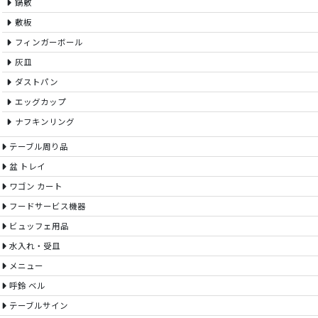
鍋敷
敷板
フィンガーボール
灰皿
ダストパン
エッグカップ
ナフキンリング
テーブル周り品
盆 トレイ
ワゴン カート
フードサービス機器
ビュッフェ用品
水入れ・受皿
メニュー
呼鈴 ベル
テーブルサイン