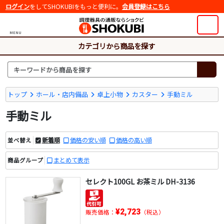
ログイン
をしてSHOKUBIをもっと便利に。
会員登録はこちら
MENU
カテゴリから商品を探す
トップ
ホール・店内備品
卓上小物
カスター
手動ミル
手動ミル
新着順
価格の安い順
価格の高い順
並べ替え
まとめて表示
商品グループ
セレクト100GL お茶ミル DH-3136
¥2,723
販売価格：
（税込）