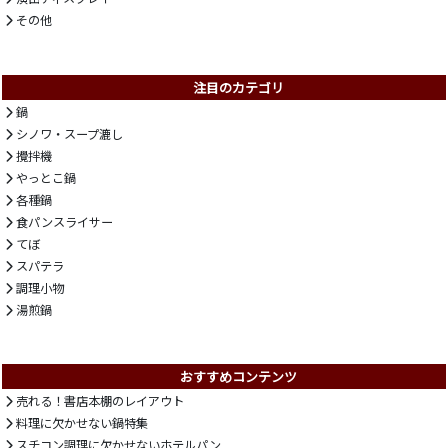
その他
注目のカテゴリ
鍋
シノワ・スープ漉し
攪拌機
やっとこ鍋
各種鍋
食パンスライサー
てぼ
スパテラ
調理小物
湯煎鍋
おすすめコンテンツ
売れる！書店本棚のレイアウト
料理に欠かせない鍋特集
スチコン調理に欠かせないホテルパン