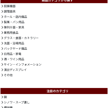
商品カテゴリから探す
厨房機器
調理器具
ホール・店内備品
製菓・パン用品
陳列什器・家具
業務用食品
グラス・食器・カトラリー
洗面・浴場用品
バックヤード備品
日用品・家電
酒・ワイン用品
サイン・インフォメーション
演出ディスプレイ
その他
注目のカテゴリ
鍋
シノワ・スープ漉し
攪拌機