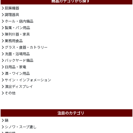
商品カテゴリから探す
厨房機器
調理器具
ホール・店内備品
製菓・パン用品
陳列什器・家具
業務用食品
グラス・食器・カトラリー
洗面・浴場用品
バックヤード備品
日用品・家電
酒・ワイン用品
サイン・インフォメーション
演出ディスプレイ
その他
注目のカテゴリ
鍋
シノワ・スープ漉し