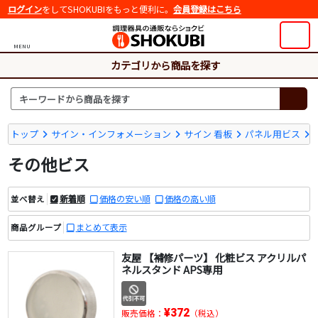
ログイン
をしてSHOKUBIをもっと便利に。
会員登録はこちら
MENU
カテゴリから商品を探す
トップ
サイン・インフォメーション
サイン 看板
パネル用ビス
その他ビス
新着順
価格の安い順
価格の高い順
並べ替え
まとめて表示
商品グループ
友屋 【補修パーツ】 化粧ビス アクリルパ
ネルスタンド APS専用
¥372
販売価格：
（税込）