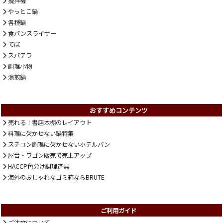
攪拌機
やっとこ鍋
各種鍋
食パンスライサー
てぼ
スパテラ
調理小物
湯煎鍋
おすすめコンテンツ
売れる！書店本棚のレイアウト
料理に欠かせない鍋特集
スチコン調理に欠かせないホテルパン
屋台・ワゴン販売で売上アップ
HACCP色分け調理道具
海外のおしゃれなゴミ箱ならBRUTE
ご利用ガイド
ご注文について