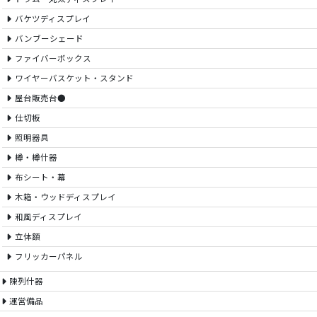
バケツディスプレイ
バンブーシェード
ファイバーボックス
ワイヤーバスケット・スタンド
屋台販売台●
仕切板
照明器具
樽・樽什器
布シート・幕
木箱・ウッドディスプレイ
和風ディスプレイ
立体額
フリッカーパネル
陳列什器
運営備品