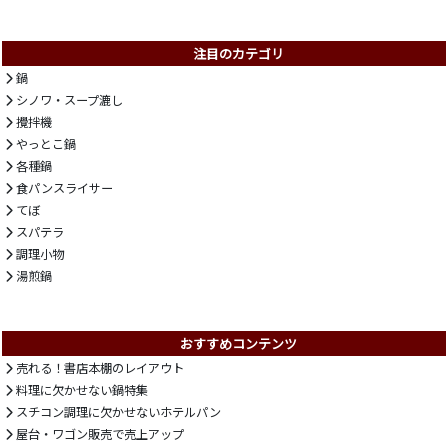
注目のカテゴリ
鍋
シノワ・スープ漉し
攪拌機
やっとこ鍋
各種鍋
食パンスライサー
てぼ
スパテラ
調理小物
湯煎鍋
おすすめコンテンツ
売れる！書店本棚のレイアウト
料理に欠かせない鍋特集
スチコン調理に欠かせないホテルパン
屋台・ワゴン販売で売上アップ