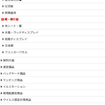
仕切板
照明器具
樽・樽什器
布シート・幕
木箱・ウッドディスプレイ
和風ディスプレイ
立体額
フリッカーパネル
陳列什器
運営備品
バックヤード備品
ラッピング用品
イルミネーション
環境配慮型商品
ウイルス感染対策用品