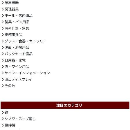
厨房機器
調理器具
ホール・店内備品
製菓・パン用品
陳列什器・家具
業務用食品
グラス・食器・カトラリー
洗面・浴場用品
バックヤード備品
日用品・家電
酒・ワイン用品
サイン・インフォメーション
演出ディスプレイ
その他
注目のカテゴリ
鍋
シノワ・スープ漉し
攪拌機