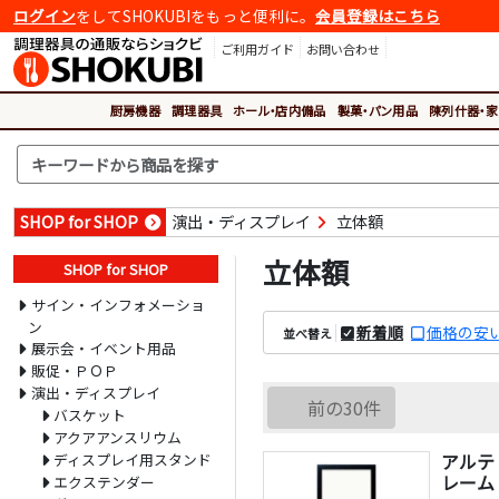
ログイン
をしてSHOKUBIをもっと便利に。
会員登録はこちら
ご利用ガイド
お問い合わせ
厨房機器
調理器具
ホール・店内備品
製菓・パン用品
陳列什器・家
SHOP for SHOP
演出・ディスプレイ
立体額
立体額
SHOP for SHOP
サイン・インフォメーショ
ン
新着順
価格の安
並べ替え
展示会・イベント用品
販促・ＰＯＰ
演出・ディスプレイ
前の30件
バスケット
アクアアンスリウム
アルテ
ディスプレイ用スタンド
レーム 
エクステンダー