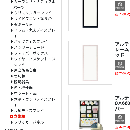
ガーランド・ナチュラル
パーツ
クリスタルガーランド
販売価格
サイドワゴン・試食台
ダミー食材
ドラム・丸太ディスプレ
イ
バケツディスプレイ
アルテ
バンブーシェード
レーム 
ファイバーボックス
ッド
ワイヤーバスケット・ス
タンド
屋台販売台●
販売価格
仕切板
照明器具
樽・樽什器
布シート・幕
アルテ
木箱・ウッドディスプレ
0×660
イ
バー
和風ディスプレイ
立体額
フリッカーパネル
販売価格