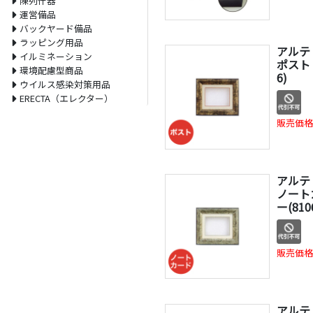
陳列什器
運営備品
バックヤード備品
ラッピング用品
アルテ
イルミネーション
ポスト 
環境配慮型商品
6)
ウイルス感染対策用品
ERECTA（エレクター）
販売価格
アルテ
ノートカ
ー(810
販売価格
アルテ