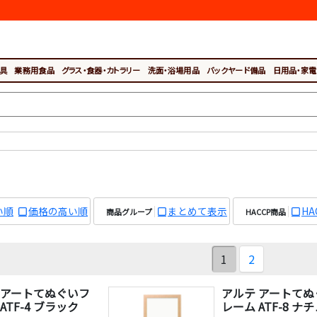
具
業務用食品
グラス・食器・カトラリー
洗面・浴場用品
バックヤード備品
日用品・家電
い順
価格の高い順
まとめて表示
H
商品グループ
HACCP商品
1
2
 アートてぬぐいフ
アルテ アートてぬ
ATF-4 ブラック
レーム ATF-8 ナ