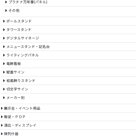
プラチナ万年筆(パネル)
その他
ポールスタンド
タワースタンド
デジタルサイネージ
メニュースタンド・記名台
ライティングパネル
電飾看板
壁面サイン
和風飾りスタンド
切文字サイン
メーカー別
展示会・イベント用品
販促・ＰＯＰ
演出・ディスプレイ
陳列什器