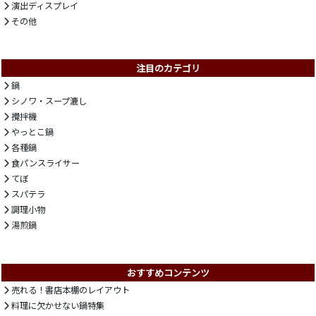
演出ディスプレイ
その他
注目のカテゴリ
鍋
シノワ・スープ漉し
攪拌機
やっとこ鍋
各種鍋
食パンスライサー
てぼ
スパテラ
調理小物
湯煎鍋
おすすめコンテンツ
売れる！書店本棚のレイアウト
料理に欠かせない鍋特集