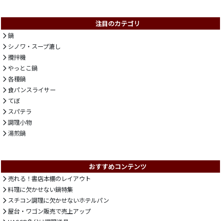
注目のカテゴリ
鍋
シノワ・スープ漉し
攪拌機
やっとこ鍋
各種鍋
食パンスライサー
てぼ
スパテラ
調理小物
湯煎鍋
おすすめコンテンツ
売れる！書店本棚のレイアウト
料理に欠かせない鍋特集
スチコン調理に欠かせないホテルパン
屋台・ワゴン販売で売上アップ