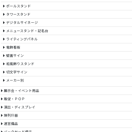
ポールスタンド
タワースタンド
デジタルサイネージ
メニュースタンド・記名台
ライティングパネル
電飾看板
壁面サイン
和風飾りスタンド
切文字サイン
メーカー別
展示会・イベント用品
販促・ＰＯＰ
演出・ディスプレイ
陳列什器
運営備品
バックヤード備品