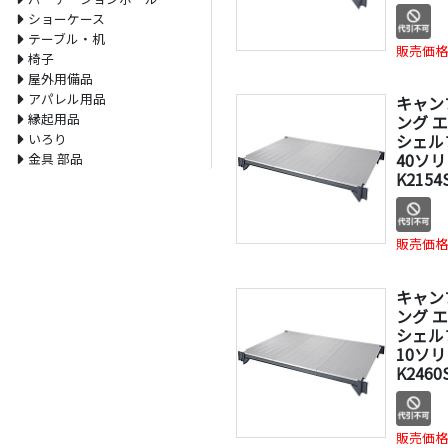
ショーケース
テーブル・机
販売価格
椅子
屋外用備品
アパレル用品
キャン
縁起用品
ング 
いろり
シェル
40ソリ
金具 部品
K2154
販売価格
キャン
ング 
シェル
10ソリ
K2460
販売価格