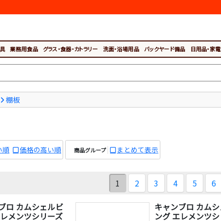
具
業務用食品
グラス・食器・カトラリー
洗面・浴場用品
バックヤード備品
日用品・家電
棚板
い順
価格の高い順
まとめて表示
商品グループ
1
2
3
4
5
6
ブロ カムシェルビ
キャンブロ カム
エレメンツシリーズ
ング エレメンツシ