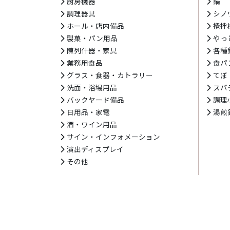
厨房機器
鍋
調理器具
シノ
ホール・店内備品
攪拌
製菓・パン用品
やっ
陳列什器・家具
各種
業務用食品
食パ
グラス・食器・カトラリー
てぼ
洗面・浴場用品
スパ
バックヤード備品
調理
日用品・家電
湯煎
酒・ワイン用品
サイン・インフォメーション
演出ディスプレイ
その他