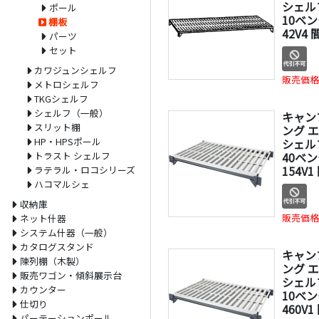
シェル
ポール
10ベン
棚板
42V4
パーツ
セット
カワジュンシェルフ
販売価格
メトロシェルフ
TKGシェルフ
シェルフ（一般）
キャン
スリット棚
ング 
HP・HPSポール
シェル
トラスト シェルフ
40ベン
154V1
ラテラル・ロコシリーズ
ハコマルシェ
収納庫
販売価格
ネット什器
システム什器（一般）
カタログスタンド
キャン
陳列棚（木製）
ング 
販売ワゴン・傾斜展示台
シェル
カウンター
10ベン
仕切り
460V1
パーテーションポール