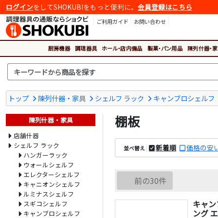
ログイン
をしてSHOKUBIをもっと便利に。
会員登録はこちら
ご利用ガイド
お問い合わせ
厨房機器
調理器具
ホール・店内備品
製菓・パン用品
陳列什器・家
トップ
陳列什器・家具
シェルフ ラック
キャンブロシェルフ
棚板
陳列什器・家具
店舗什器
シェルフ ラック
新着順
価格の安
並べ替え
ハンガーラック
ウォールシェルフ
エレクターシェルフ
前の30件
キャニオンシェルフ
ルミナスシェルフ
キャン
スギコシェルフ
ング 
キャンブロシェルフ