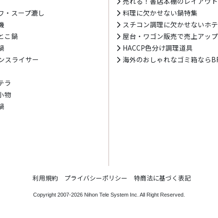
売れる！書店本棚のレイアウ
ワ・スープ漉し
料理に欠かせない鍋特集
機
スチコン調理に欠かせないホ
とこ鍋
屋台・ワゴン販売で売上アッ
鍋
HACCP色分け調理道具
ンスライサー
海外のおしゃれなゴミ箱ならBR
テラ
小物
鍋
利用規約
プライバシーポリシー
特商法に基づく表記
Copyright 2007-2026
Nihon Tele System Inc.
All Right Reserved.