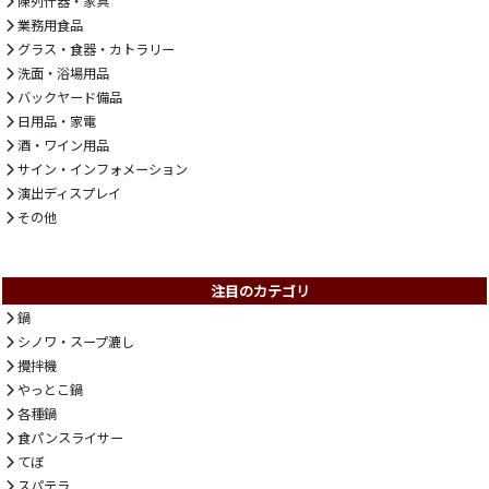
陳列什器・家具
業務用食品
グラス・食器・カトラリー
洗面・浴場用品
バックヤード備品
日用品・家電
酒・ワイン用品
サイン・インフォメーション
演出ディスプレイ
その他
注目のカテゴリ
鍋
シノワ・スープ漉し
攪拌機
やっとこ鍋
各種鍋
食パンスライサー
てぼ
スパテラ