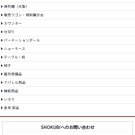
陳列棚（木製）
販売ワゴン・傾斜展示台
カウンター
仕切り
パーテーションポール
ショーケース
テーブル・机
椅子
屋外用備品
アパレル用品
縁起用品
いろり
金具 部品
SHOKUBIへのお問い合わせ