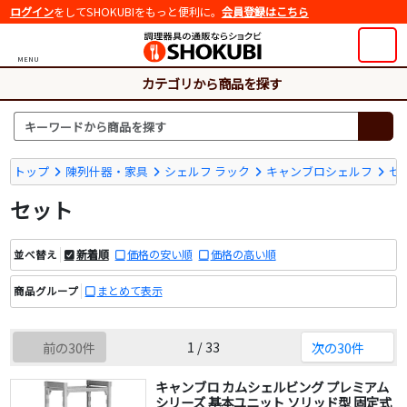
ログイン
をしてSHOKUBIをもっと便利に。
会員登録はこちら
MENU
カテゴリから商品を探す
トップ
陳列什器・家具
シェルフ ラック
キャンブロシェルフ
セ
セット
新着順
価格の安い順
価格の高い順
並べ替え
まとめて表示
商品グループ
1 / 33
前の30件
次の30件
キャンブロ カムシェルビング プレミアム
シリーズ 基本ユニット ソリッド型 固定式