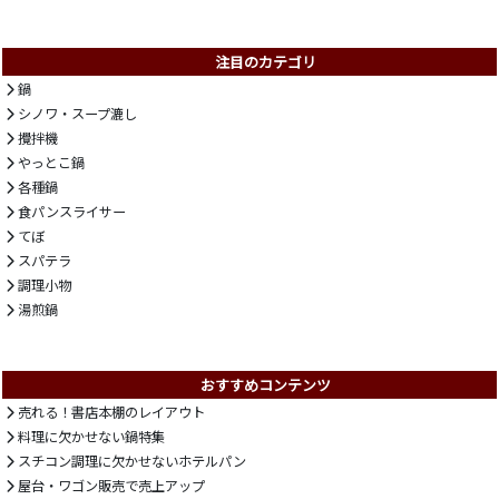
注目のカテゴリ
鍋
シノワ・スープ漉し
攪拌機
やっとこ鍋
各種鍋
食パンスライサー
てぼ
スパテラ
調理小物
湯煎鍋
おすすめコンテンツ
売れる！書店本棚のレイアウト
料理に欠かせない鍋特集
スチコン調理に欠かせないホテルパン
屋台・ワゴン販売で売上アップ