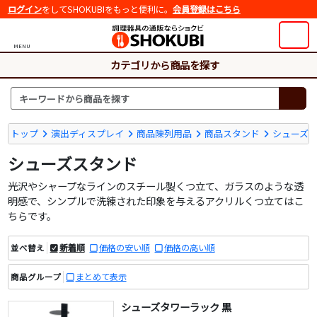
ログイン
をしてSHOKUBIをもっと便利に。
会員登録はこちら
MENU
カテゴリから商品を探す
トップ
演出ディスプレイ
商品陳列用品
商品スタンド
シューズ
シューズスタンド
光沢やシャープなラインのスチール製くつ立て、ガラスのような透
明感で、シンプルで洗練された印象を与えるアクリルくつ立てはこ
ちらです。
新着順
価格の安い順
価格の高い順
並べ替え
まとめて表示
商品グループ
シューズタワーラック 黒