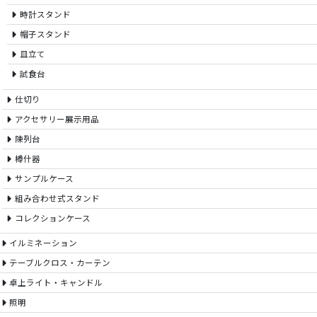
時計スタンド
帽子スタンド
皿立て
試食台
仕切り
アクセサリー展示用品
陳列台
樽什器
サンプルケース
組み合わせ式スタンド
コレクションケース
イルミネーション
テーブルクロス・カーテン
卓上ライト・キャンドル
照明