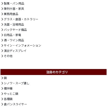
製菓・パン用品
陳列什器・家具
業務用食品
グラス・食器・カトラリー
洗面・浴場用品
バックヤード備品
日用品・家電
酒・ワイン用品
サイン・インフォメーション
演出ディスプレイ
その他
注目のカテゴリ
鍋
シノワ・スープ漉し
攪拌機
やっとこ鍋
各種鍋
食パンスライサー