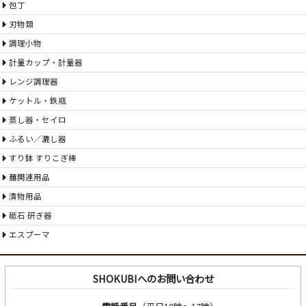
包丁
刃物類
調理小物
計量カップ・計量器
レンジ調理器
ケットル・鉄瓶
蒸し器・セイロ
ふるい／漉し器
すり鉢 すりこぎ棒
麺関連用品
漬物用品
砥石 研ぎ器
エスプーマ
SHOKUBIへのお問い合わせ