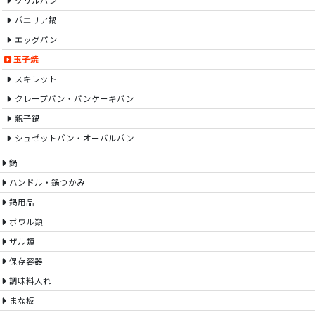
グリルパン
パエリア鍋
エッグパン
玉子焼
スキレット
クレープパン・パンケーキパン
親子鍋
シュゼットパン・オーバルパン
鍋
ハンドル・鍋つかみ
鍋用品
ボウル類
ザル類
保存容器
調味料入れ
まな板