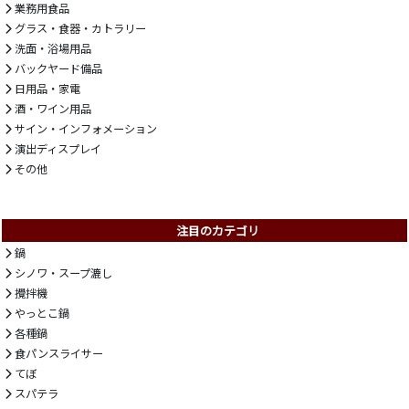
業務用食品
グラス・食器・カトラリー
洗面・浴場用品
バックヤード備品
日用品・家電
酒・ワイン用品
サイン・インフォメーション
演出ディスプレイ
その他
注目のカテゴリ
鍋
シノワ・スープ漉し
攪拌機
やっとこ鍋
各種鍋
食パンスライサー
てぼ
スパテラ