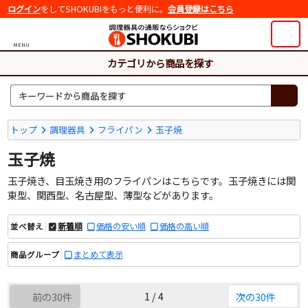
ログイン
をしてSHOKUBIをもっと便利に。
会員登録はこちら
MENU
カテゴリから商品を探す
トップ
調理器具
フライパン
玉子焼
玉子焼
玉子焼き、目玉焼き用のフライパンはこちらです。玉子焼きには関
東型、関西型、名古屋型、薄型などがあります。
新着順
価格の安い順
価格の高い順
並べ替え
まとめて表示
商品グループ
1 / 4
前の30件
次の30件