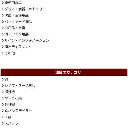
業務用食品
グラス・食器・カトラリー
洗面・浴場用品
バックヤード備品
日用品・家電
酒・ワイン用品
サイン・インフォメーション
演出ディスプレイ
その他
注目のカテゴリ
鍋
シノワ・スープ漉し
攪拌機
やっとこ鍋
各種鍋
食パンスライサー
てぼ
スパテラ