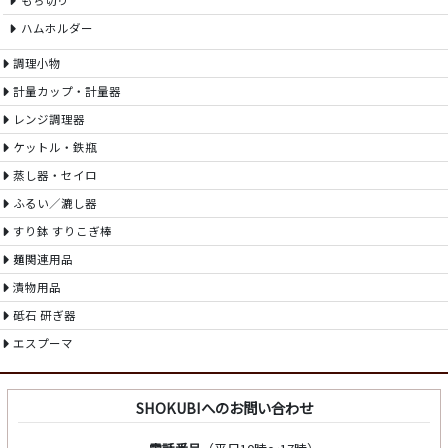
もち切り
ハムホルダー
調理小物
計量カップ・計量器
レンジ調理器
ケットル・鉄瓶
蒸し器・セイロ
ふるい／漉し器
すり鉢 すりこぎ棒
麺関連用品
漬物用品
砥石 研ぎ器
エスプーマ
SHOKUBIへのお問い合わせ