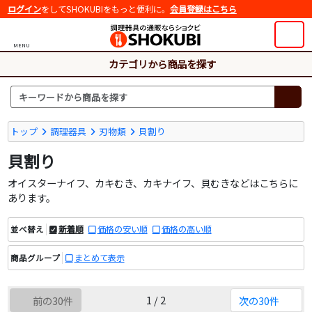
ログイン
をしてSHOKUBIをもっと便利に。
会員登録はこちら
MENU
カテゴリから商品を探す
トップ
調理器具
刃物類
貝割り
貝割り
オイスターナイフ、カキむき、カキナイフ、貝むきなどはこちらに
あります。
新着順
価格の安い順
価格の高い順
並べ替え
まとめて表示
商品グループ
1 / 2
前の30件
次の30件