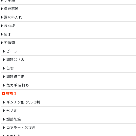
ザル類
保存容器
調味料入れ
まな板
包丁
刃物類
ピーラー
調理ばさみ
缶切
調理細工用
魚カギ 目打ち
貝割り
ギンナン割 クルミ割
氷ノミ
鰹節削箱
コアラー・芯抜き