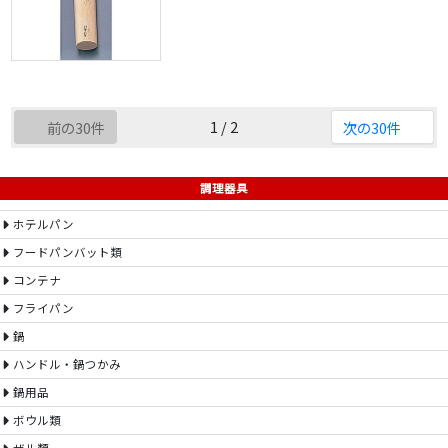
1 / 2
前の30件
次の30件
調理器具
ホテルパン
フードパンバット類
コンテナ
フライパン
鍋
ハンドル・鍋つかみ
鍋用品
ボウル類