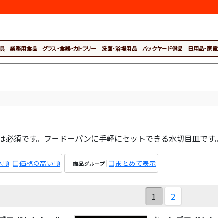
具
業務用食品
グラス・食器・カトラリー
洗面・浴場用品
バックヤード備品
日用品・家電
は必須です。フードーパンに手軽にセットできる水切目皿です
い順
価格の高い順
まとめて表示
商品グループ
1
2