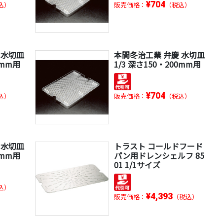
¥704
込）
販売価格：
（税込）
 水切皿
本間冬治工業 弁慶 水切皿
0mm用
1/3 深さ150・200mm用
¥704
込）
販売価格：
（税込）
 水切皿
トラスト コールドフード
0mm用
パン用ドレンシェルフ 85
01 1/1サイズ
込）
¥4,393
販売価格：
（税込）