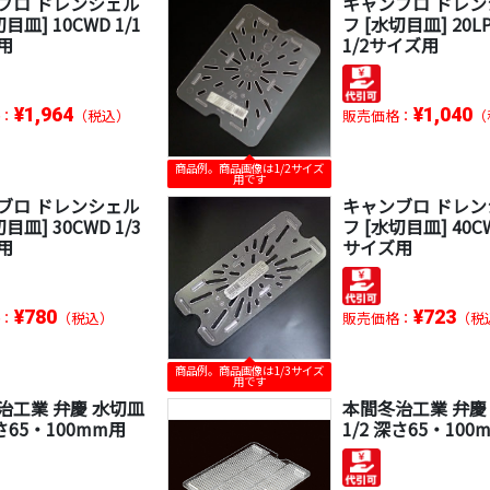
ブロ ドレンシェル
キャンブロ ドレ
目皿] 10CWD 1/1
フ [水切目皿] 20LP
用
1/2サイズ用
¥1,964
¥1,040
：
（税込）
販売価格：
（
商品例。商品画像は1/2サイズ
用です
ブロ ドレンシェル
キャンブロ ドレ
目皿] 30CWD 1/3
フ [水切目皿] 40CW
用
サイズ用
¥780
¥723
：
（税込）
販売価格：
（税
商品例。商品画像は1/3サイズ
用です
治工業 弁慶 水切皿
本間冬治工業 弁慶
深さ65・100mm用
1/2 深さ65・100