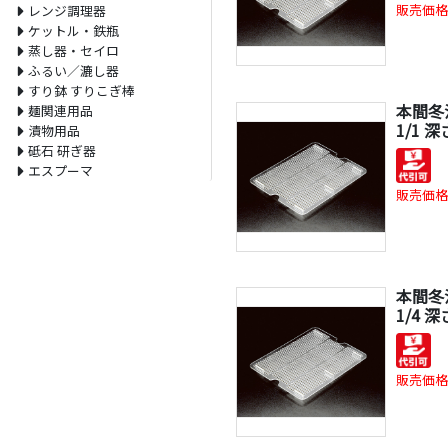
販売価格
レンジ調理器
ケットル・鉄瓶
蒸し器・セイロ
ふるい／漉し器
すり鉢 すりこぎ棒
本間冬
麺関連用品
1/1 
漬物用品
砥石 研ぎ器
エスプーマ
販売価格
本間冬
1/4 
販売価格