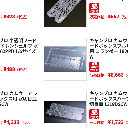
¥928
¥867
：
（税込）
販売価格：
（税
ブロ 半透明フード
キャンブロ カムウ
 ドレンシェルフ 水
ードボックスフル
60PPD 1/6サイズ
用 コランダー 1826
W
¥483
：
（税込）
¥8,663
販売価格：
（
ブロ カムウェア フ
キャンブロ カムウ
ックス用 水切目皿
ードボックスハーフ
SCW
切目皿 1218DSCW
¥4,332
¥1,733
：
（税込）
販売価格：
（