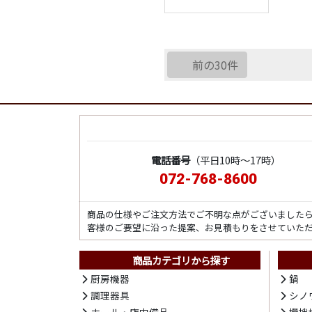
前の30件
電話番号
（平日10時～17時）
072-768-8600
商品の仕様やご注文方法でご不明な点がございました
客様のご要望に沿った提案、お見積もりをさせていた
商品カテゴリから探す
厨房機器
鍋
調理器具
シノ
ホール・店内備品
攪拌