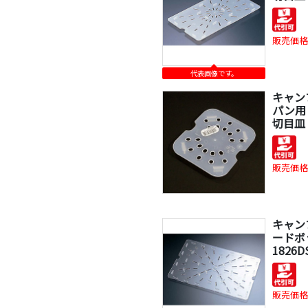
販売価格
代表画像です。
キャン
パン用
切目皿 
販売価格
キャン
ードボ
1826D
販売価格