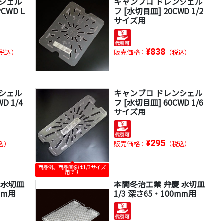
ンシェル
キャンブロ ドレンシェル
CWD L
フ [水切目皿] 20CWD 1/2
サイズ用
¥838
税込）
販売価格：
（税込）
ンシェル
キャンブロ ドレンシェル
D 1/4
フ [水切目皿] 60CWD 1/6
サイズ用
¥295
込）
販売価格：
（税込）
商品例。商品画像は1/3サイズ
用です
 水切皿
本間冬治工業 弁慶 水切皿
mm用
1/3 深さ65・100mm用