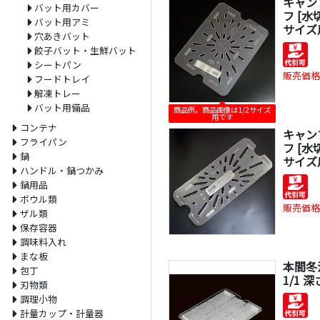
キャン
バット用カバー
フ [水切
バット用アミ
サイズ
穴あきバット
餃子バット・生鮮バット
シートパン
販売価格
フードトレイ
解凍トレー
バット用備品
商品例。商品画像は1/2サイズ
用です
コンテナ
キャン
フライパン
フ [水切
鍋
サイズ
ハンドル・鍋つかみ
鍋用品
ボウル類
販売価格
ザル類
保存容器
調味料入れ
まな板
本間冬
包丁
1/1 
刃物類
調理小物
計量カップ・計量器