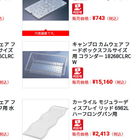
¥743
込）
販売価格：
（税込）
代表画像です。
ェア フ
キャンブロ カムウェア フ
サイズ
ードボックスフルサイズ
CLRC
用 コランダー 18268CLRC
W
¥15,160
税込）
販売価格：
（税込）
ェア フ
カーライル モジュラーデ
用 水
ィスプレイ リッド 6982L
ハーフロングパン用
¥2,413
税込）
販売価格：
（税込）