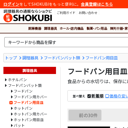
ログイン
をしてSHOKUBIをもっと便利に。
会員登録はこちら
ご利用ガイド
お問い合わせ
厨房機器
調理器具
ホール・店内備品
製菓・パン用品
陳列什器・家
トップ
調理器具
フードパンバット類
フードパン用目皿
フードパン用目皿
調理器具
ホテルパン
食品からの水切りは、保存に
フードパンバット類
フードパン
新着順
価格の安
並べ替え
フードパン用カバー
フードパン用目皿
ホットパン
ホットパン用カバー
前の30件
ホットパン用目皿
バット