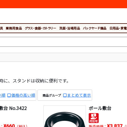
具
業務用食品
グラス・食器・カトラリー
洗面・浴場用品
バックヤード備品
日用品・家電
時に、スタンドは収納に便利です。
い順
価格の高い順
まとめて表示
商品グループ
台 No.3422
ボール敷台
¥660
¥3,837
：
（税込）
販売価格：
（