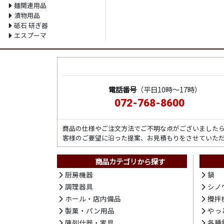
麺関連用品
漬物用品
砥石 研ぎ器
エスプーマ
電話番号
（平日10時～17時）
072-768-8600
商品の仕様やご注文方法でご不明な点がございました
客様のご要望に沿った提案、お見積もりをさせていた
商品カテゴリから探す
厨房機器
鍋
調理器具
シノ
ホール・店内備品
攪拌
製菓・パン用品
やっ
陳列什器・家具
各種