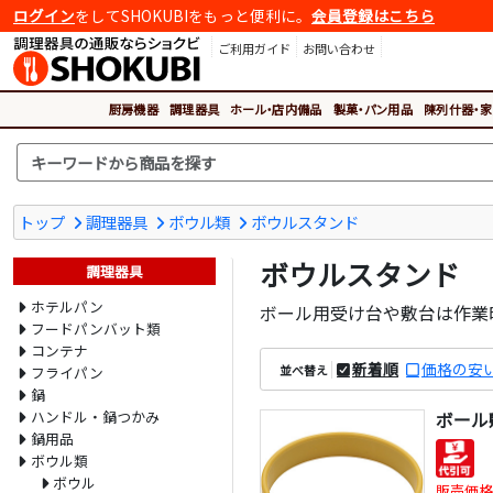
ログイン
をしてSHOKUBIをもっと便利に。
会員登録はこちら
ご利用ガイド
お問い合わせ
厨房機器
調理器具
ホール・店内備品
製菓・パン用品
陳列什器・家
トップ
調理器具
ボウル類
ボウルスタンド
ボウルスタンド
調理器具
ホテルパン
ボール用受け台や敷台は作業
フードパンバット類
コンテナ
新着順
価格の安
並べ替え
フライパン
鍋
ハンドル・鍋つかみ
ボール敷
鍋用品
ボウル類
ボウル
販売価格