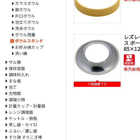
ガラスボウル
銅ボウル
片口ボウル
泡立てボウル
洗米ボウル
ボウル用蓋
レズレー
ボウルスタンド
ス ボー
お好み焼カップ
85×1
洗い桶
ザル類
保存容器
販売価格
調味料入れ
まな板
代表画像です
包丁
刃物類
調理小物
計量カップ・計量器
レンジ調理器
ケットル・鉄瓶
蒸し器・セイロ
ふるい／漉し器
すり鉢 すりこぎ棒