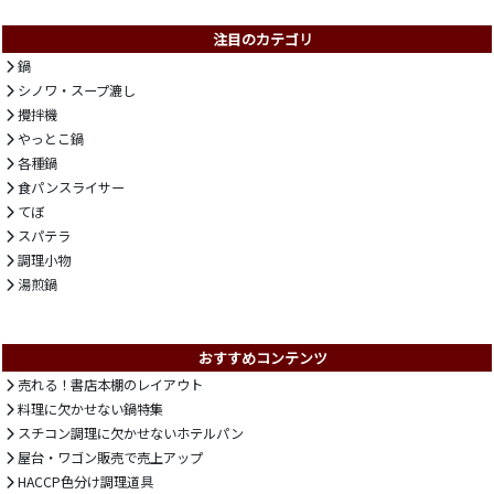
注目のカテゴリ
鍋
シノワ・スープ漉し
攪拌機
やっとこ鍋
各種鍋
食パンスライサー
てぼ
スパテラ
調理小物
湯煎鍋
おすすめコンテンツ
売れる！書店本棚のレイアウト
料理に欠かせない鍋特集
スチコン調理に欠かせないホテルパン
屋台・ワゴン販売で売上アップ
HACCP色分け調理道具