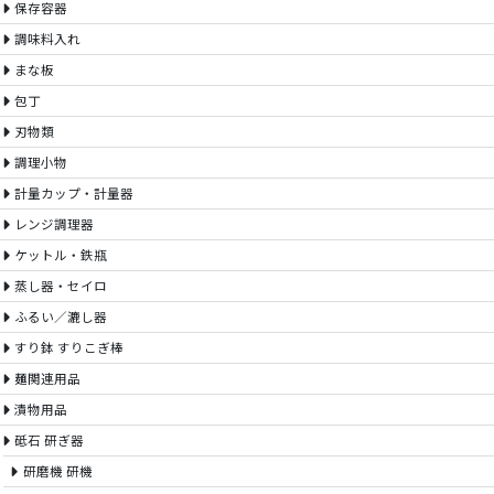
保存容器
調味料入れ
まな板
包丁
刃物類
調理小物
計量カップ・計量器
レンジ調理器
ケットル・鉄瓶
蒸し器・セイロ
ふるい／漉し器
すり鉢 すりこぎ棒
麺関連用品
漬物用品
砥石 研ぎ器
研磨機 研機