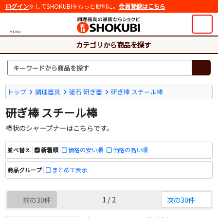
ログイン
をしてSHOKUBIをもっと便利に。
会員登録はこちら
MENU
カテゴリから商品を探す
トップ
調理器具
砥石 研ぎ器
研ぎ棒 スチール棒
研ぎ棒 スチール棒
棒状のシャープナーはこちらです。
新着順
価格の安い順
価格の高い順
並べ替え
まとめて表示
商品グループ
1 / 2
前の30件
次の30件