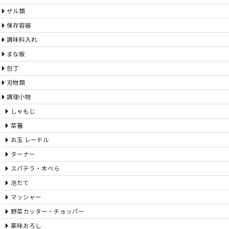
ザル類
保存容器
調味料入れ
まな板
包丁
刃物類
調理小物
しゃもじ
菜箸
お玉 レードル
ターナー
スパテラ・木べら
泡だて
マッシャー
野菜カッター・チョッパー
薬味おろし