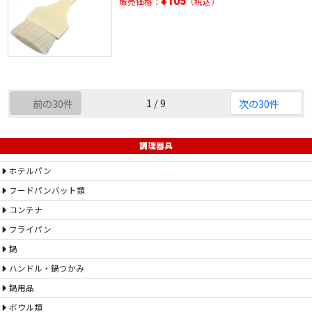
¥105
販売価格：
（税込）
1 / 9
前の30件
次の30件
調理器具
ホテルパン
フードパンバット類
コンテナ
フライパン
鍋
ハンドル・鍋つかみ
鍋用品
ボウル類