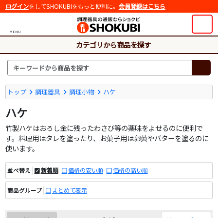
ログイン
をしてSHOKUBIをもっと便利に。
会員登録はこちら
MENU
カテゴリから商品を探す
トップ
調理器具
調理小物
ハケ
ハケ
竹製ハケはおろし金に残ったわさび等の薬味をよせるのに便利で
す。料理用はタレを塗ったり、お菓子用は卵黄やバターを塗るのに
使います。
新着順
価格の安い順
価格の高い順
並べ替え
まとめて表示
商品グループ