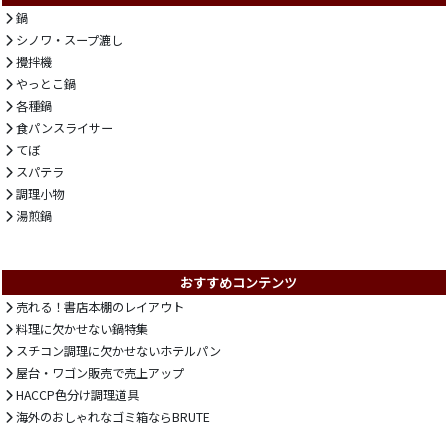
鍋
シノワ・スープ漉し
攪拌機
やっとこ鍋
各種鍋
食パンスライサー
てぼ
スパテラ
調理小物
湯煎鍋
おすすめコンテンツ
売れる！書店本棚のレイアウト
料理に欠かせない鍋特集
スチコン調理に欠かせないホテルパン
屋台・ワゴン販売で売上アップ
HACCP色分け調理道具
海外のおしゃれなゴミ箱ならBRUTE