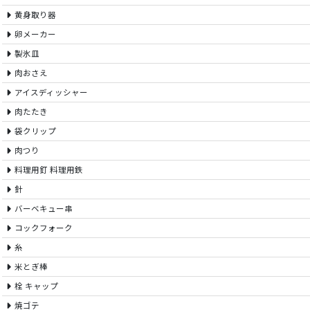
黄身取り器
卵メーカー
製氷皿
肉おさえ
アイスディッシャー
肉たたき
袋クリップ
肉つり
料理用釘 料理用鉄
針
バーベキュー串
コックフォーク
糸
米とぎ棒
栓 キャップ
焼ゴテ