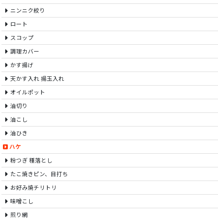
ニンニク絞り
ロート
スコップ
調理カバー
かす揚げ
天かす入れ 揚玉入れ
オイルポット
油切り
油こし
油ひき
ハケ
粉つぎ 種落とし
たこ焼きピン、目打ち
お好み焼チリトリ
味噌こし
煎り網