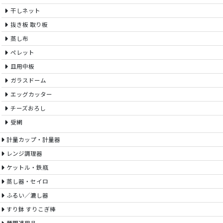
干しネット
抜き板 取り板
蒸し布
ペレット
皿用中板
ガラスドーム
エッグカッター
チーズおろし
受網
計量カップ・計量器
レンジ調理器
ケットル・鉄瓶
蒸し器・セイロ
ふるい／漉し器
すり鉢 すりこぎ棒