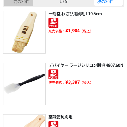
1 / 9
前の30件
次の30件
一刻堂 わさび用刷毛 L10.5cm
¥1,904
販売価格：
（税込）
デバイヤー ラージシリコン刷毛 4807.60N
¥3,397
販売価格：
（税込）
薬味便利刷毛