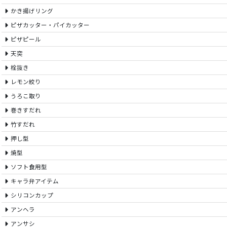
かき揚げリング
ピザカッター・パイカッター
ピザピール
天突
栓抜き
レモン絞り
うろこ取り
巻きすだれ
竹すだれ
押し型
焼型
ソフト食用型
キャラ弁アイテム
シリコンカップ
アンヘラ
アンサシ