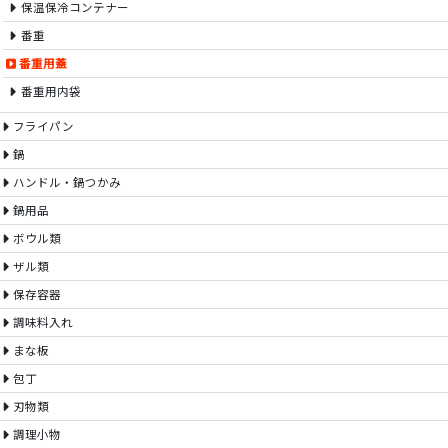
保温保冷コンテナー
番重
番重用蓋
番重用内袋
フライパン
鍋
ハンドル・鍋つかみ
鍋用品
ボウル類
ザル類
保存容器
調味料入れ
まな板
包丁
刃物類
調理小物