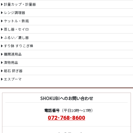
計量カップ・計量器
レンジ調理器
ケットル・鉄瓶
蒸し器・セイロ
ふるい／漉し器
すり鉢 すりこぎ棒
麺関連用品
漬物用品
砥石 研ぎ器
エスプーマ
SHOKUBIへのお問い合わせ
電話番号
（平日10時～17時）
072-768-8600