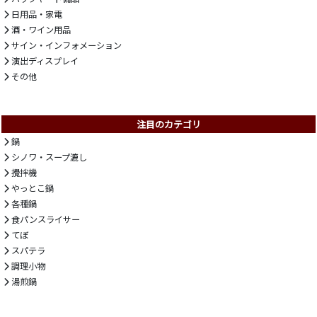
日用品・家電
酒・ワイン用品
サイン・インフォメーション
演出ディスプレイ
その他
注目のカテゴリ
鍋
シノワ・スープ漉し
攪拌機
やっとこ鍋
各種鍋
食パンスライサー
てぼ
スパテラ
調理小物
湯煎鍋