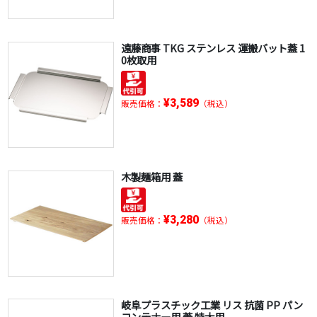
遠藤商事 TKG ステンレス 運搬バット蓋 1
0枚取用
¥3,589
販売価格：
（税込）
木製麺箱用 蓋
¥3,280
販売価格：
（税込）
岐阜プラスチック工業 リス 抗菌 PP パン
コンテナー用 蓋 特大用