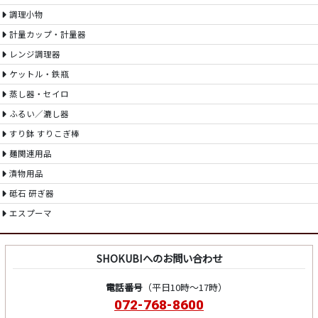
調理小物
計量カップ・計量器
レンジ調理器
ケットル・鉄瓶
蒸し器・セイロ
ふるい／漉し器
すり鉢 すりこぎ棒
麺関連用品
漬物用品
砥石 研ぎ器
エスプーマ
SHOKUBIへのお問い合わせ
電話番号
（平日10時～17時）
072-768-8600