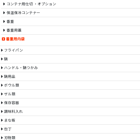
コンテナ用仕切 ・オプション
保温保冷コンテナー
番重
番重用蓋
番重用内袋
フライパン
鍋
ハンドル・鍋つかみ
鍋用品
ボウル類
ザル類
保存容器
調味料入れ
まな板
包丁
刃物類