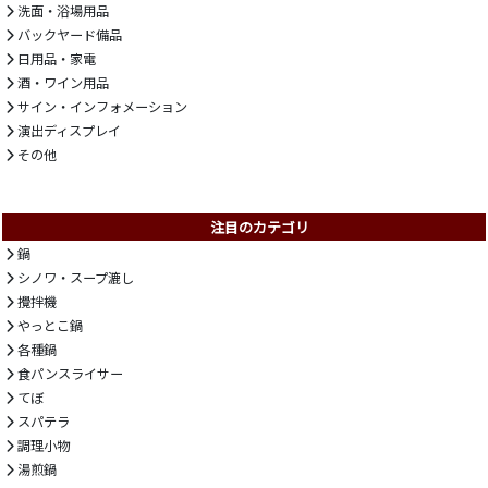
洗面・浴場用品
バックヤード備品
日用品・家電
酒・ワイン用品
サイン・インフォメーション
演出ディスプレイ
その他
注目のカテゴリ
鍋
シノワ・スープ漉し
攪拌機
やっとこ鍋
各種鍋
食パンスライサー
てぼ
スパテラ
調理小物
湯煎鍋