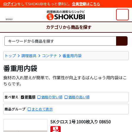
ログイン
をしてSHOKUBIをもっと便利に。
会員登録はこちら
MENU
カテゴリから商品を探す
トップ
調理器具
コンテナ
番重用内袋
番重用内袋
食材の入れ替えが簡単で、作業性が向上するばんじゅう用内袋はこ
ちらです。
新着順
価格の安い順
価格の高い順
並べ替え
まとめて表示
商品グループ
SKクロス 1号 1000枚入り 08650