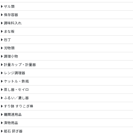
ザル類
保存容器
調味料入れ
まな板
包丁
刃物類
調理小物
計量カップ・計量器
レンジ調理器
ケットル・鉄瓶
蒸し器・セイロ
ふるい／漉し器
すり鉢 すりこぎ棒
麺関連用品
漬物用品
砥石 研ぎ器