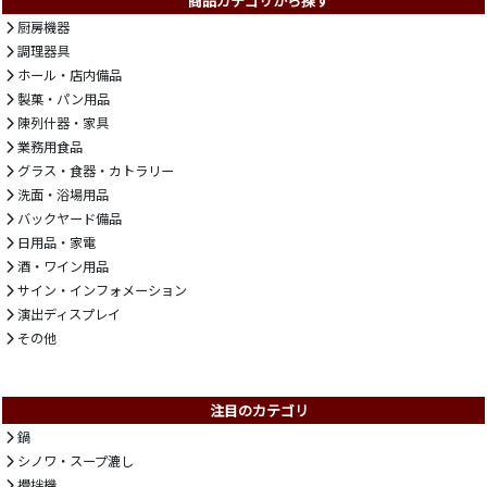
商品カテゴリから探す
厨房機器
調理器具
ホール・店内備品
製菓・パン用品
陳列什器・家具
業務用食品
グラス・食器・カトラリー
洗面・浴場用品
バックヤード備品
日用品・家電
酒・ワイン用品
サイン・インフォメーション
演出ディスプレイ
その他
注目のカテゴリ
鍋
シノワ・スープ漉し
攪拌機