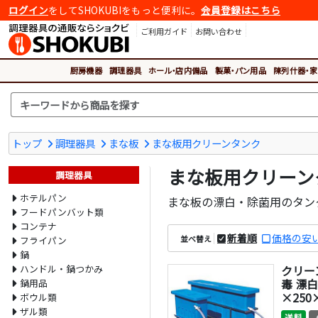
ログイン
をしてSHOKUBIをもっと便利に。
会員登録はこちら
ご利用ガイド
お問い合わせ
厨房機器
調理器具
ホール・店内備品
製菓・パン用品
陳列什器・家
トップ
調理器具
まな板
まな板用クリーンタンク
まな板用クリーン
調理器具
ホテルパン
まな板の漂白・除菌用のタン
フードパンバット類
コンテナ
新着順
価格の安
並べ替え
フライパン
鍋
ハンドル・鍋つかみ
クリー
毒 漂白 
鍋用品
×250
ボウル類
ザル類