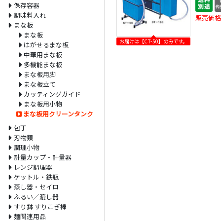
保存容器
調味料入れ
販売価格
まな板
まな板
お届けは【CT-50】のみです。
はがせるまな板
中華用まな板
多機能まな板
まな板用脚
まな板立て
カッティングガイド
まな板用小物
まな板用クリーンタンク
包丁
刃物類
調理小物
計量カップ・計量器
レンジ調理器
ケットル・鉄瓶
蒸し器・セイロ
ふるい／漉し器
すり鉢 すりこぎ棒
麺関連用品