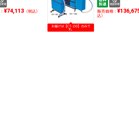
¥74,113
¥136,67
：
（税込）
販売価格：
込）
お届けは【CT-150】のみで
す。