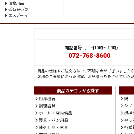
漬物用品
砥石 研ぎ器
エスプーマ
電話番号
（平日10時～17時）
072-768-8600
商品の仕様やご注文方法でご不明な点がございました
客様のご要望に沿った提案、お見積もりをさせていた
商品カテゴリから探す
厨房機器
鍋
調理器具
シノ
ホール・店内備品
攪拌
製菓・パン用品
やっ
陳列什器・家具
各種