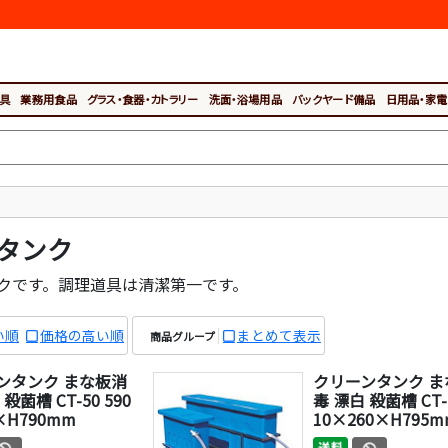
具
業務用食品
グラス・食器・カトラリー
洗面・浴場用品
バックヤード備品
日用品・家電
タンク
クです。調理道具は清潔第一です。
い順
価格の高い順
まとめて表示
商品グループ
ンタンク まな板消
クリーンタンク ま
殺菌槽 CT-50 590
毒 漂白 殺菌槽 CT-1
×H790mm
10×260×H795