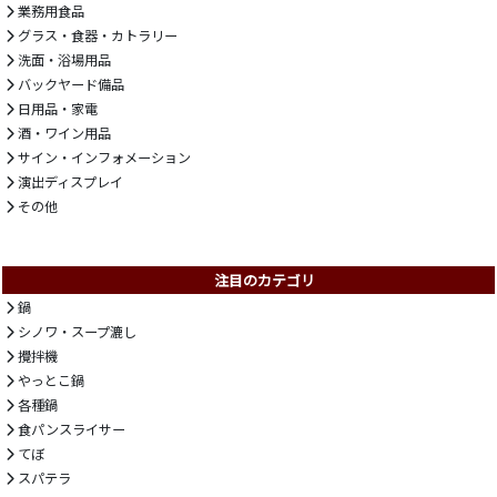
業務用食品
グラス・食器・カトラリー
洗面・浴場用品
バックヤード備品
日用品・家電
酒・ワイン用品
サイン・インフォメーション
演出ディスプレイ
その他
注目のカテゴリ
鍋
シノワ・スープ漉し
攪拌機
やっとこ鍋
各種鍋
食パンスライサー
てぼ
スパテラ