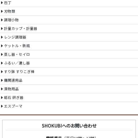
包丁
刃物類
調理小物
計量カップ・計量器
レンジ調理器
ケットル・鉄瓶
蒸し器・セイロ
ふるい／漉し器
すり鉢 すりこぎ棒
麺関連用品
漬物用品
砥石 研ぎ器
エスプーマ
SHOKUBIへのお問い合わせ