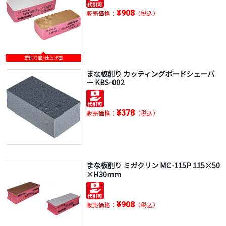
¥908
販売価格：
（税込）
荒削り面/仕上げ面
まな板削り カッティングボードシェーバ
ー KBS-002
¥378
販売価格：
（税込）
まな板削り ミガクリン MC-115P 115×50
×H30mm
¥908
販売価格：
（税込）