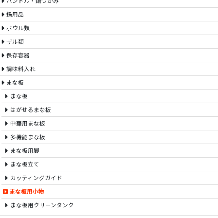
ハンドル・鍋つかみ
鍋用品
ボウル類
ザル類
保存容器
調味料入れ
まな板
まな板
はがせるまな板
中華用まな板
多機能まな板
まな板用脚
まな板立て
カッティングガイド
まな板用小物
まな板用クリーンタンク