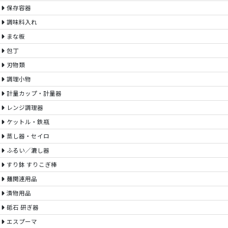
保存容器
調味料入れ
まな板
包丁
刃物類
調理小物
計量カップ・計量器
レンジ調理器
ケットル・鉄瓶
蒸し器・セイロ
ふるい／漉し器
すり鉢 すりこぎ棒
麺関連用品
漬物用品
砥石 研ぎ器
エスプーマ