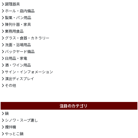
調理器具
ホール・店内備品
製菓・パン用品
陳列什器・家具
業務用食品
グラス・食器・カトラリー
洗面・浴場用品
バックヤード備品
日用品・家電
酒・ワイン用品
サイン・インフォメーション
演出ディスプレイ
その他
注目のカテゴリ
鍋
シノワ・スープ漉し
攪拌機
やっとこ鍋